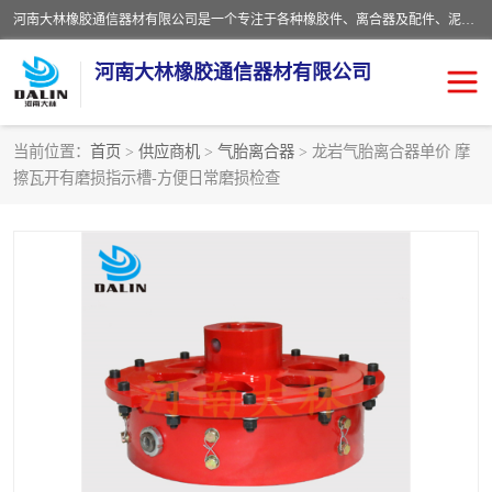
河南大林橡胶通信器材有限公司是一个专注于各种橡胶件、离合器及配件、泥浆泵及配件等产品设计制造和加工的企业。产品应用于矿山、冶金、石油、钢铁、化工、水泥、船舶、造纸、通用机械等各种大功率机械传动或制动装置。
河南大林橡胶通信器材有限公司
当前位置：
首页
>
供应商机
>
气胎离合器
> 龙岩气胎离合器单价 摩
擦瓦开有磨损指示槽-方便日常磨损检查
推盘离合器
通风离合器
VC离合器
矿山离合器
PO隔膜离合器
气胎离合器
泥浆泵空气包胶囊
气动元件
DY隔膜式离合器
CB离合器
KB离合器
实芯轮胎