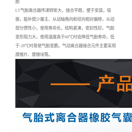
胎
LT气胎离合器传递转矩大，接合平稳，便于安装，吸
振，能补偿少量主、从动轴角向和径向相对偏移，从动
部分惯性小，使用寿命长，结构紧凑，密封性好。气胎
变形阻力大，使用温度高于60℃时会降低气胎寿命，低
于-20℃时易使气胎变脆。气动离合器接合元件主要采用
摩擦片、摩擦块等。