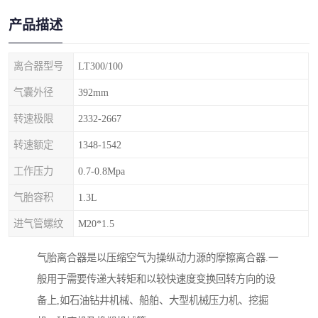
产品描述
离合器型号
LT300/100
气囊外径
392mm
转速极限
2332-2667
转速额定
1348-1542
工作压力
0.7-0.8Mpa
气胎容积
1.3L
进气管螺纹
M20*1.5
气胎离合器是以压缩空气为操纵动力源的摩擦离合器.一
般用于需要传递大转矩和以较快速度变换回转方向的设
备上,如石油钻井机械、船舶、大型机械压力机、挖掘