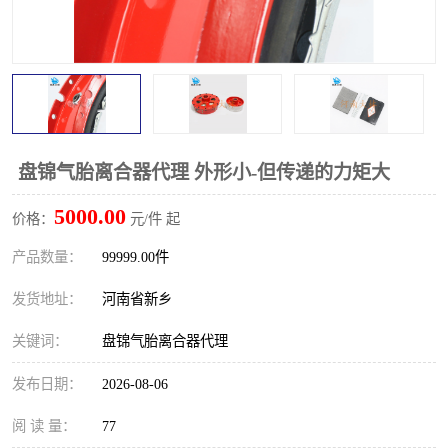
PTO离合器
联轴器
橡胶件
液力端配件
盘锦气胎离合器代理 外形小-但传递的力矩大
5000.00
价格：
元/件 起
产品数量：
99999.00件
发货地址：
河南省新乡
关键词：
盘锦气胎离合器代理
发布日期：
2026-08-06
阅 读 量：
77