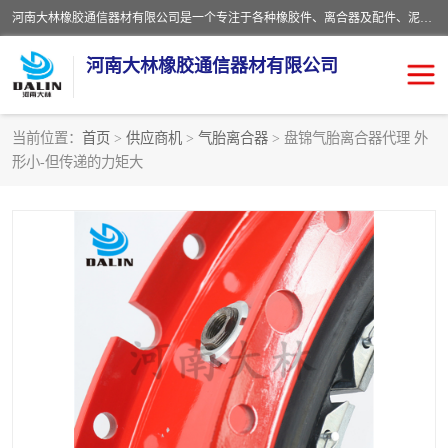
河南大林橡胶通信器材有限公司是一个专注于各种橡胶件、离合器及配件、泥浆泵及配件等产品设计制造和加工的企业。产品应用于矿山、冶金、石油、钢铁、化工、水泥、船舶、造纸、通用机械等各种大功率机械传动或制动装置。
河南大林橡胶通信器材有限公司
当前位置：
首页
>
供应商机
>
气胎离合器
> 盘锦气胎离合器代理 外
形小-但传递的力矩大
推盘离合器
通风离合器
VC离合器
矿山离合器
PO隔膜离合器
气胎离合器
泥浆泵空气包胶囊
气动元件
DY隔膜式离合器
CB离合器
KB离合器
实芯轮胎