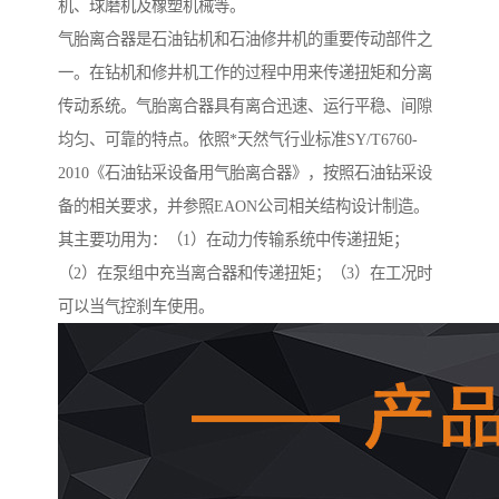
机、球磨机及橡塑机械等。
气胎离合器是石油钻机和石油修井机的重要传动部件之
一。在钻机和修井机工作的过程中用来传递扭矩和分离
传动系统。气胎离合器具有离合迅速、运行平稳、间隙
均匀、可靠的特点。依照*天然气行业标准SY/T6760-
2010《石油钻采设备用气胎离合器》，按照石油钻采设
备的相关要求，并参照EAON公司相关结构设计制造。
其主要功用为：（1）在动力传输系统中传递扭矩；
（2）在泵组中充当离合器和传递扭矩；（3）在工况时
可以当气控刹车使用。