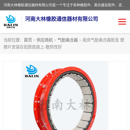
河南大林橡胶通信器材有限公司是一个专注于各种橡胶件、离合器及配件、泥浆泵及配件等产品设计制造和加工的企业。产品应用于矿山、冶金、石油、钢铁、化工、水泥、船舶、造纸、通用机械等各种大功率机械传动或制动装置。
河南大林橡胶通信器材有限公司
当前位置：
首页
>
供应商机
>
气胎离合器
> 南充气胎离合器批发 摩
擦片安装在铝质底座上-散热性好
推盘离合器
通风离合器
VC离合器
矿山离合器
PO隔膜离合器
气胎离合器
泥浆泵空气包胶囊
气动元件
DY隔膜式离合器
CB离合器
KB离合器
实芯轮胎