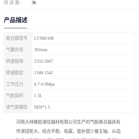
阅 读 量：
36
产品描述
离合器型号
LT300/100
气囊外径
392mm
转速极限
2332-2667
转速额定
1348-1542
工作压力
0.7-0.8Mpa
气胎容积
1.3L
进气管螺纹
M20*1.5
河南大林橡胶通信器材有限公司生产的气胎离合器具有
传递扭矩大、结合平稳、吸震、能补偿少量主轴、从动