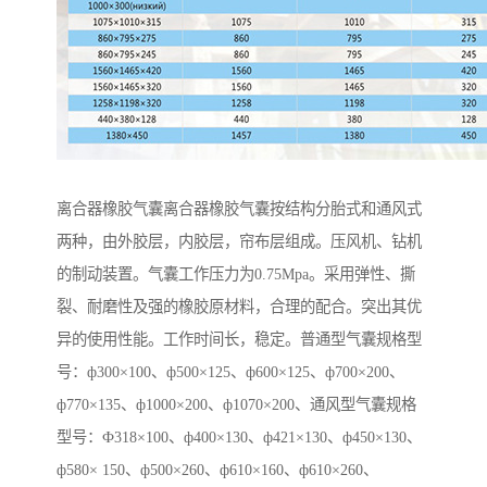
离合器橡胶气囊离合器橡胶气囊按结构分胎式和通风式
两种，由外胶层，内胶层，帘布层组成。压风机、钻机
的制动装置。气囊工作压力为0.75Mpa。采用弹性、撕
裂、耐磨性及强的橡胶原材料，合理的配合。突出其优
异的使用性能。工作时间长，稳定。普通型气囊规格型
号：ф300×100、ф500×125、ф600×125、ф700×200、
ф770×135、ф1000×200、ф1070×200、通风型气囊规格
型号：Ф318×100、ф400×130、ф421×130、ф450×130、
ф580× 150、ф500×260、ф610×160、ф610×260、