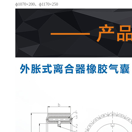
ф1070×200、ф1170×250