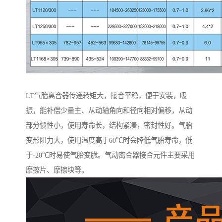
LT气胎离合器传递转矩大，接合平稳，便于安装，吸
振，能补偿少量主、从动轴角向和径向相对偏移，从动
部分惯性小，使用寿命长，结构紧凑，密封性好。气胎
变形阻力大，使用温度高于60℃时会降低气胎寿命，低
于-20℃时易使气胎变脆。气动离合器接合元件主要采用
摩擦片、摩擦块等。