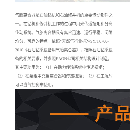
气胎离合器是石油钻机和石油修井机的重要传动部件之
一。在钻机和修井机工作的过程中用来传递扭矩和分离
传动系统。气胎离合器具有离合迅速、运行平稳、间隙
均匀、可靠的特点。依照*天然气行业标准SY/T6760-
2010《石油钻采设备用气胎离合器》，按照石油钻采设
备的相关要求，并参照EAON公司相关结构设计制造。
其主要功用为：（1）在动力传输系统中传递扭矩；
（2）在泵组中充当离合器和传递扭矩；（3）在工况时
可以当气控刹车使用。