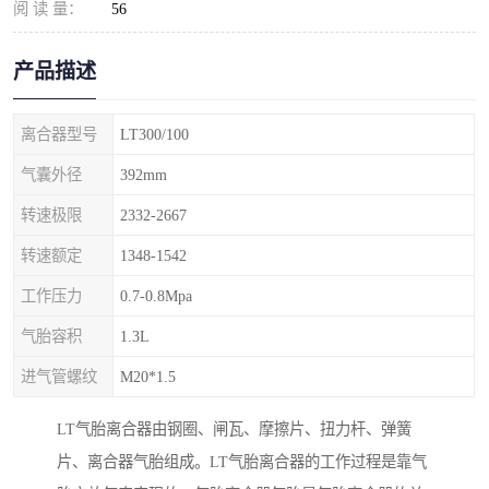
阅 读 量：
56
产品描述
离合器型号
LT300/100
气囊外径
392mm
转速极限
2332-2667
转速额定
1348-1542
工作压力
0.7-0.8Mpa
气胎容积
1.3L
进气管螺纹
M20*1.5
LT气胎离合器由钢圈、闸瓦、摩擦片、扭力杆、弹簧
片、离合器气胎组成。LT气胎离合器的工作过程是靠气