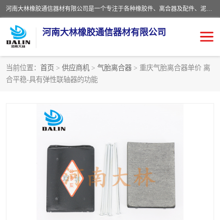
河南大林橡胶通信器材有限公司是一个专注于各种橡胶件、离合器及配件、泥浆泵及配件等产品设计制造和加工的企业。产品应用于矿山、冶金、石油、钢铁、化工、水泥、船舶、造纸、通用机械等各种大功率机械传动或制动装置。
河南大林橡胶通信器材有限公司
当前位置：
首页
>
供应商机
>
气胎离合器
> 重庆气胎离合器单价 离
合平稳-具有弹性联轴器的功能
推盘离合器
通风离合器
VC离合器
矿山离合器
PO隔膜离合器
气胎离合器
泥浆泵空气包胶囊
气动元件
DY隔膜式离合器
CB离合器
KB离合器
实芯轮胎