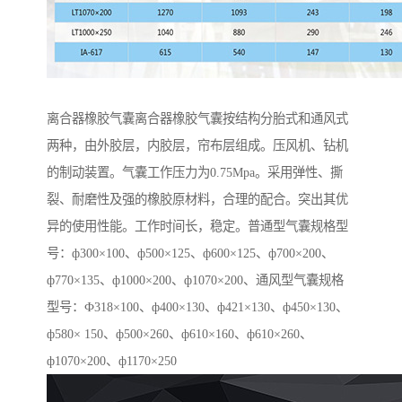
离合器橡胶气囊离合器橡胶气囊按结构分胎式和通风式
两种，由外胶层，内胶层，帘布层组成。压风机、钻机
的制动装置。气囊工作压力为0.75Mpa。采用弹性、撕
裂、耐磨性及强的橡胶原材料，合理的配合。突出其优
异的使用性能。工作时间长，稳定。普通型气囊规格型
号：ф300×100、ф500×125、ф600×125、ф700×200、
ф770×135、ф1000×200、ф1070×200、通风型气囊规格
型号：Ф318×100、ф400×130、ф421×130、ф450×130、
ф580× 150、ф500×260、ф610×160、ф610×260、
ф1070×200、ф1170×250