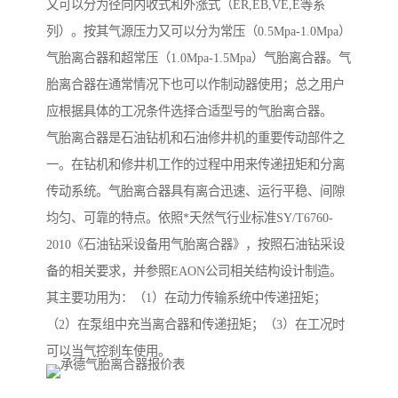
又可以分为径向内收式和外涨式（ER,EB,VE,E等系
列）。按其气源压力又可以分为常压（0.5Mpa-1.0Mpa）
气胎离合器和超常压（1.0Mpa-1.5Mpa）气胎离合器。气
胎离合器在通常情况下也可以作制动器使用；总之用户
应根据具体的工况条件选择合适型号的气胎离合器。
气胎离合器是石油钻机和石油修井机的重要传动部件之
一。在钻机和修井机工作的过程中用来传递扭矩和分离
传动系统。气胎离合器具有离合迅速、运行平稳、间隙
均匀、可靠的特点。依照*天然气行业标准SY/T6760-
2010《石油钻采设备用气胎离合器》，按照石油钻采设
备的相关要求，并参照EAON公司相关结构设计制造。
其主要功用为：（1）在动力传输系统中传递扭矩；
（2）在泵组中充当离合器和传递扭矩；（3）在工况时
可以当气控刹车使用。