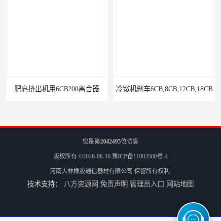
肥皂挤出机用6CB200离合器
冷镦机刹车6CB,8CB,12CB,18CB
您是第
2042495
位访客
版权所有 ©2026-08-10
豫ICP备11003500号-4
河南大林橡胶通信器材有限公司
保留所有权利.
技术支持：
八方资源网
免责声明
管理员入口
网站地图
Airflex同等6CB200离合器
冷镦机电机用小型8CB250离合器制动器刹车