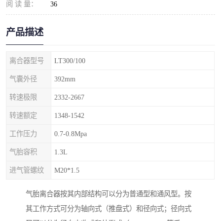
阅 读 量：
36
产品描述
离合器型号
LT300/100
气囊外径
392mm
转速极限
2332-2667
转速额定
1348-1542
工作压力
0.7-0.8Mpa
气胎容积
1.3L
进气管螺纹
M20*1.5
气胎离合器按其内部结构可以分为普通型和通风型。按
其工作方式可分为轴向式（推盘式）和径向式；径向式