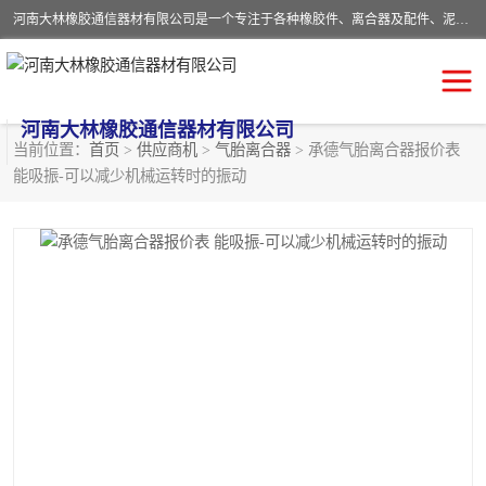
河南大林橡胶通信器材有限公司是一个专注于各种橡胶件、离合器及配件、泥浆泵及配件等产品设计制造和加工的企业。产品应用于矿山、冶金、石油、钢铁、化工、水泥、船舶、造纸、通用机械等各种大功率机械传动或制动装置。
河南大林橡胶通信器材有限公司
当前位置：
首页
>
供应商机
>
气胎离合器
> 承德气胎离合器报价表
能吸振-可以减少机械运转时的振动
推盘离合器
通风离合器
VC离合器
矿山离合器
PO隔膜离合器
气胎离合器
泥浆泵空气包胶囊
气动元件
DY隔膜式离合器
CB离合器
KB离合器
实芯轮胎