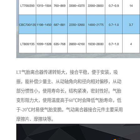
LT气胎离合器传递转矩大，接合平稳，便于安装，吸
振，能补偿少量主、从动轴角向和径向相对偏移，从动
部分惯性小，使用寿命长，结构紧凑，密封性好。气胎
变形阻力大，使用温度高于60℃时会降低气胎寿命，低
于-20℃时易使气胎变脆。气动离合器接合元件主要采用
摩擦片、摩擦块等。