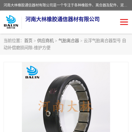
河南大林橡胶通信器材有限公司是一个专注于各种橡胶件、离合器及配件、泥浆泵及配件等产品设计制造和加工的企业。产品应用于矿山、冶金、石油、钢铁、化工、水泥、船舶、造纸、通用机械等各种大功率机械传动或制动装置。
河南大林橡胶通信器材有限公司
当前位置：
首页
>
供应商机
>
气胎离合器
> 云浮气胎离合器型号 自
动补偿磨损间隙-维护方便
推盘离合器
通风离合器
VC离合器
矿山离合器
PO隔膜离合器
气胎离合器
泥浆泵空气包胶囊
气动元件
DY隔膜式离合器
CB离合器
KB离合器
实芯轮胎