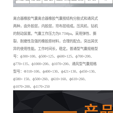
离合器橡胶气囊离合器橡胶气囊按结构分胎式和通风式
两种，由外胶层，内胶层，帘布层组成。压风机、钻机
的制动装置。气囊工作压力为0.75Mpa。采用弹性、撕
裂、耐磨性及强的橡胶原材料，合理的配合。突出其优
异的使用性能。工作时间长，稳定。普通型气囊规格型
号：ф300×100、ф500×125、ф600×125、ф700×200、
ф770×135、ф1000×200、ф1070×200、通风型气囊规格
型号：Ф318×100、ф400×130、ф421×130、ф450×130、
ф580× 150、ф500×260、ф610×160、ф610×260、
ф1070×200、ф1170×250