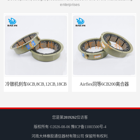
enterprises
,8CB,12CB,18CB
Airflex同等6CB200离合器
您是第
2019262
位访客
版权所有 ©2026-08-06
豫ICP备11003500号-4
河南大林橡胶通信器材有限公司
保留所有权利.