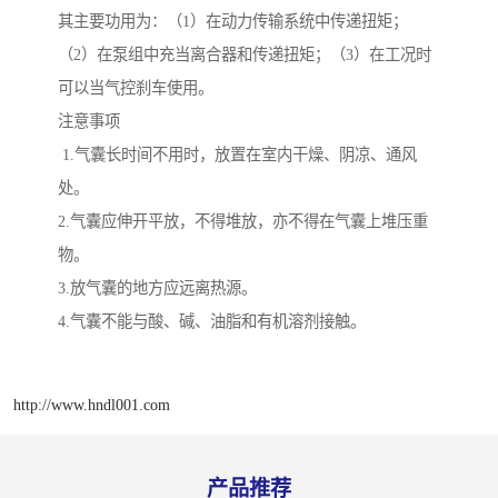
其主要功用为：（1）在动力传输系统中传递扭矩；
（2）在泵组中充当离合器和传递扭矩；（3）在工况时
可以当气控刹车使用。
注意事项
1.气囊长时间不用时，放置在室内干燥、阴凉、通风
处。
2.气囊应伸开平放，不得堆放，亦不得在气囊上堆压重
物。
3.放气囊的地方应远离热源。
4.气囊不能与酸、碱、油脂和有机溶剂接触。
http://www.hndl001.com
产品推荐