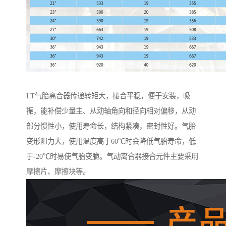
LT气胎离合器传递转矩大，接合平稳，便于安装，吸
振，能补偿少量主、从动轴角向和径向相对偏移，从动
部分惯性小，使用寿命长，结构紧凑，密封性好。气胎
变形阻力大，使用温度高于60℃时会降低气胎寿命，低
于-20℃时易使气胎变脆。气动离合器接合元件主要采用
摩擦片、摩擦块等。