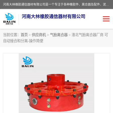
河南大林橡胶通信器材有限公司是一个专注于各种橡胶件、离合器及配件、泥浆泵及配件等产品设计制造和加工的企业。产品应用于矿山、冶金、石油、钢铁、化工、水泥、船舶、造纸、通用机械等各种大功率机械传动或制动装置。
河南大林橡胶通信器材有限公司
当前位置：
首页
>
供应商机
>
气胎离合器
> 淮北气胎离合器厂商 可
自动接合和分离-操作简便
推盘离合器
通风离合器
VC离合器
矿山离合器
PO隔膜离合器
气胎离合器
泥浆泵空气包胶囊
气动元件
DY隔膜式离合器
CB离合器
KB离合器
实芯轮胎