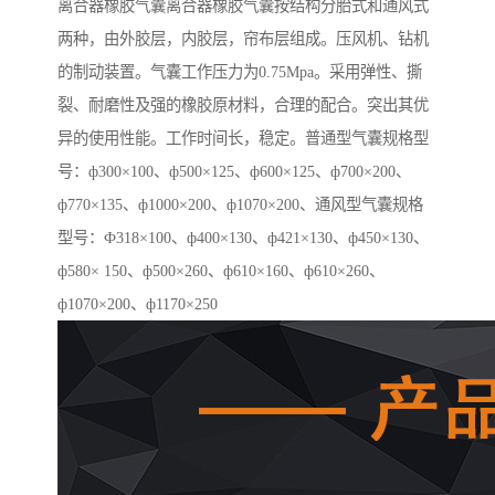
离合器橡胶气囊离合器橡胶气囊按结构分胎式和通风式
两种，由外胶层，内胶层，帘布层组成。压风机、钻机
的制动装置。气囊工作压力为0.75Mpa。采用弹性、撕
裂、耐磨性及强的橡胶原材料，合理的配合。突出其优
异的使用性能。工作时间长，稳定。普通型气囊规格型
号：ф300×100、ф500×125、ф600×125、ф700×200、
ф770×135、ф1000×200、ф1070×200、通风型气囊规格
型号：Ф318×100、ф400×130、ф421×130、ф450×130、
ф580× 150、ф500×260、ф610×160、ф610×260、
ф1070×200、ф1170×250