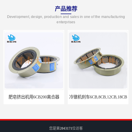
产品推荐
Development, design, production and sales in one of the manufacturing
enterprises
合器
冷镦机刹车6CB,8CB,12CB,18CB
您是第
2043171
位访客