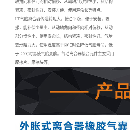
轴角向和径向的相对偏移、从动轴部分惯性小，及结构
紧凑、密封性好、安装方便、使用寿命长等特点。
LT气胎离合器传递转矩大，接合平稳，便于安装，吸
振，能补偿少量主、从动轴角向和径向相对偏移，从动
部分惯性小，使用寿命长，结构紧凑，密封性好。气胎
变形阻力大，使用温度高于60℃时会降低气胎寿命，低
于-20℃时易使气胎变脆。气动离合器接合元件主要采用
摩擦片、摩擦块等。