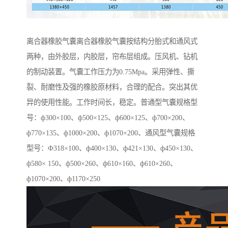
离合器橡胶气囊离合器橡胶气囊按结构分胎式和通风式
两种，由外胶层，内胶层，帘布层组成。压风机、钻机
的制动装置。气囊工作压力为0.75Mpa。采用弹性、撕
裂、耐磨性及强的橡胶原材料，合理的配合。突出其优
异的使用性能。工作时间长，稳定。普通型气囊规格型
号：ф300×100、ф500×125、ф600×125、ф700×200、
ф770×135、ф1000×200、ф1070×200、通风型气囊规格
型号：Ф318×100、ф400×130、ф421×130、ф450×130、
ф580× 150、ф500×260、ф610×160、ф610×260、
ф1070×200、ф1170×250