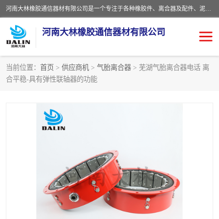
河南大林橡胶通信器材有限公司是一个专注于各种橡胶件、离合器及配件、泥浆泵及配件等产品设计制造和加工的企业。产品应用于矿山、冶金、石油、钢铁、化工、水泥、船舶、造纸、通用机械等各种大功率机械传动或制动装置。
河南大林橡胶通信器材有限公司
当前位置：
首页
>
供应商机
>
气胎离合器
> 芜湖气胎离合器电话 离
合平稳-具有弹性联轴器的功能
推盘离合器
通风离合器
VC离合器
矿山离合器
PO隔膜离合器
气胎离合器
泥浆泵空气包胶囊
气动元件
DY隔膜式离合器
CB离合器
KB离合器
实芯轮胎