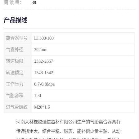
阅 读 量：
38
产品描述
离合器型号
LT300/100
气囊外径
392mm
转速极限
2332-2667
转速额定
1348-1542
工作压力
0.7-0.8Mpa
气胎容积
1.3L
进气管螺纹
M20*1.5
河南大林橡胶通信器材有限公司生产的气胎离合器具有
传递扭矩大、结合平稳、吸震、能补偿少量主轴、从动