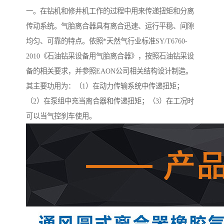
一。在钻机和修井机工作的过程中用来传递扭矩和分离
传动系统。气胎离合器具有离合迅速、运行平稳、间隙
均匀、可靠的特点。依照*天然气行业标准SY/T6760-
2010《石油钻采设备用气胎离合器》，按照石油钻采设
备的相关要求，并参照EAON公司相关结构设计制造。
其主要功用为：（1）在动力传输系统中传递扭矩；
（2）在泵组中充当离合器和传递扭矩；（3）在工况时
可以当气控刹车使用。