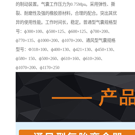
的制动装置。气囊工作压力为0.75Mpa。采用弹性、撕
裂、耐磨性及强的橡胶原材料，合理的配合。突出其优
异的使用性能。工作时间长，稳定。普通型气囊规格型
号：ф300×100、ф500×125、ф600×125、ф700×200、
ф770×135、ф1000×200、ф1070×200、通风型气囊规格
型号：Ф318×100、ф400×130、ф421×130、ф450×130、
ф580× 150、ф500×260、ф610×160、ф610×260、
ф1070×200、ф1170×250