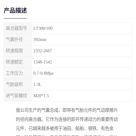
产品描述
离合器型号
LT300/100
气囊外径
392mm
转速极限
2332-2667
转速额定
1348-1542
工作压力
0.7-0.8Mpa
气胎容积
1.3L
进气管螺纹
M20*1.5
我公司生产的气囊总成，即带有气胎元件的气动摩擦片
的径向离合器。它作为连接的卸开传递动力的重要传动
元件，已越来越多被用于油田、船舶、钢铁、有色金