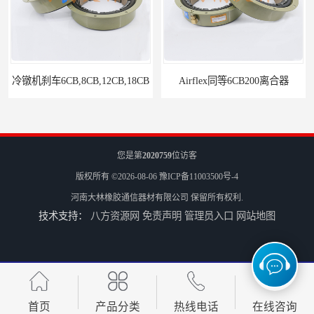
Airflex同等6CB200离合器
冷镦机电机用小型8CB250离合器制动器刹车
您是第
2020759
位访客
版权所有 ©2026-08-06
豫ICP备11003500号-4
河南大林橡胶通信器材有限公司
保留所有权利.
技术支持：
八方资源网
免责声明
管理员入口
网站地图
气胎鼓式小型4CB200离合器刹车
造纸机用气动离合器刹车CB
首页
产品分类
热线电话
在线咨询