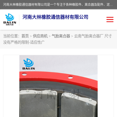
河南大林橡胶通信器材有限公司是一个专注于各种橡胶件、离合器及配件、泥浆泵及配件等产品设计制造和加工的企业。产品应用于矿山、冶金、石油、钢铁、化工、水泥、船舶、造纸、通用机械等各种大功率机械传动或制动装置。
河南大林橡胶通信器材有限公司
当前位置：
首页
>
供应商机
>
气胎离合器
> 云南气胎离合器厂 尺寸
没有严格的限制-适应性广
推盘离合器
通风离合器
VC离合器
矿山离合器
PO隔膜离合器
气胎离合器
泥浆泵空气包胶囊
气动元件
DY隔膜式离合器
CB离合器
KB离合器
实芯轮胎