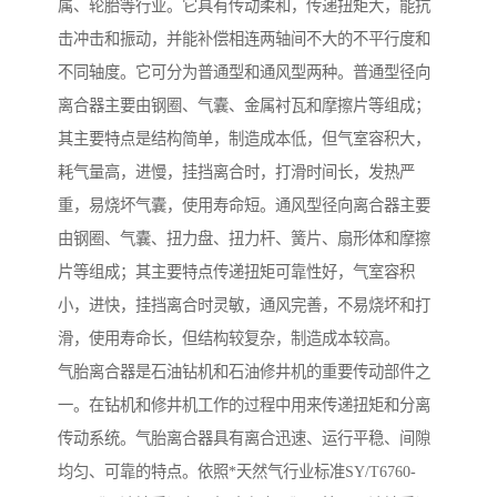
属、轮胎等行业。它具有传动柔和，传递扭矩大，能抗
击冲击和振动，并能补偿相连两轴间不大的不平行度和
不同轴度。它可分为普通型和通风型两种。普通型径向
离合器主要由钢圈、气囊、金属衬瓦和摩擦片等组成；
其主要特点是结构简单，制造成本低，但气室容积大，
耗气量高，进慢，挂挡离合时，打滑时间长，发热严
重，易烧坏气囊，使用寿命短。通风型径向离合器主要
由钢圈、气囊、扭力盘、扭力杆、簧片、扇形体和摩擦
片等组成；其主要特点传递扭矩可靠性好，气室容积
小，进快，挂挡离合时灵敏，通风完善，不易烧坏和打
滑，使用寿命长，但结构较复杂，制造成本较高。
气胎离合器是石油钻机和石油修井机的重要传动部件之
一。在钻机和修井机工作的过程中用来传递扭矩和分离
传动系统。气胎离合器具有离合迅速、运行平稳、间隙
均匀、可靠的特点。依照*天然气行业标准SY/T6760-