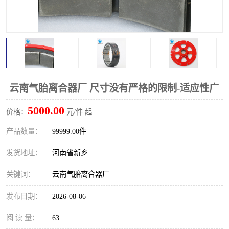
PTO离合器
联轴器
橡胶件
液力端配件
云南气胎离合器厂 尺寸没有严格的限制-适应性广
5000.00
价格：
元/件 起
产品数量：
99999.00件
发货地址：
河南省新乡
关键词：
云南气胎离合器厂
发布日期：
2026-08-06
阅 读 量：
63