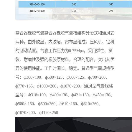
离合器橡胶气囊离合器橡胶气囊按结构分胎式和通风式
两种，由外胶层，内胶层，帘布层组成。压风机、钻机
的制动装置。气囊工作压力为0.75Mpa。采用弹性、撕
裂、耐磨性及强的橡胶原材料，合理的配合。突出其优
异的使用性能。工作时间长，稳定。普通型气囊规格型
号：ф300×100、ф500×125、ф600×125、ф700×200、
ф770×135、ф1000×200、ф1070×200、通风型气囊规格
型号：Ф318×100、ф400×130、ф421×130、ф450×130、
ф580× 150、ф500×260、ф610×160、ф610×260、
ф1070×200、ф1170×250