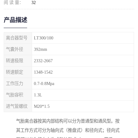
阅 读 量：
32
产品描述
离合器型号
LT300/100
气囊外径
392mm
转速极限
2332-2667
转速额定
1348-1542
工作压力
0.7-0.8Mpa
气胎容积
1.3L
进气管螺纹
M20*1.5
气胎离合器按其内部结构可以分为普通型和通风型。按
其工作方式可分为轴向式（推盘式）和径向式；径向式