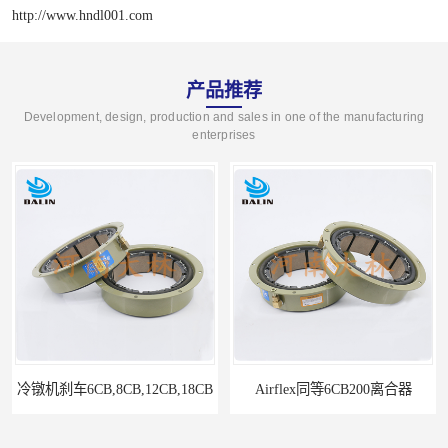
http://www.hndl001.com
产品推荐
Development, design, production and sales in one of the manufacturing
enterprises
机刹车6CB,8CB,12CB,18CB
Airflex同等6CB200离合器