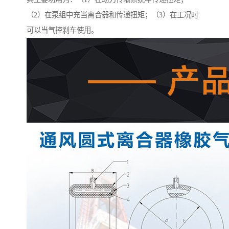
（2）在泵组中充当离合器和传递扭矩；（3）在工况时
可以当气控刹车使用。