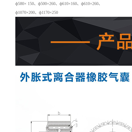
ф580× 150、ф500×260、ф610×160、ф610×260、
ф1070×200、ф1170×250