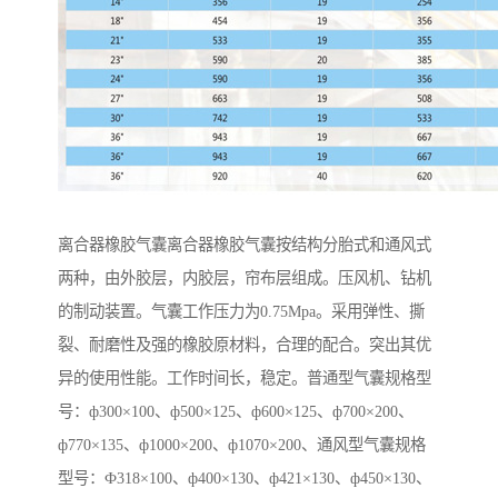
离合器橡胶气囊离合器橡胶气囊按结构分胎式和通风式
两种，由外胶层，内胶层，帘布层组成。压风机、钻机
的制动装置。气囊工作压力为0.75Mpa。采用弹性、撕
裂、耐磨性及强的橡胶原材料，合理的配合。突出其优
异的使用性能。工作时间长，稳定。普通型气囊规格型
号：ф300×100、ф500×125、ф600×125、ф700×200、
ф770×135、ф1000×200、ф1070×200、通风型气囊规格
型号：Ф318×100、ф400×130、ф421×130、ф450×130、