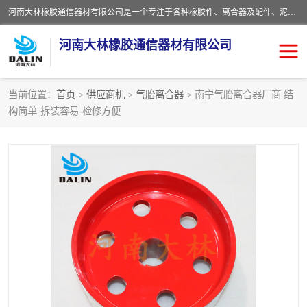
河南大林橡胶通信器材有限公司是一个专注于各种橡胶件、离合器及配件、泥浆泵及配件等产品设计制造和加工的企业。产品应用于矿山、冶金、石油、钢铁、化工、水泥、船舶、造纸、通用机械等各种大功率机械传动或制动装置。
河南大林橡胶通信器材有限公司
当前位置：
首页
>
供应商机
>
气胎离合器
> 南宁气胎离合器厂商 结
构简单-拆装容易-检修方便
推盘离合器
通风离合器
VC离合器
矿山离合器
PO隔膜离合器
气胎离合器
泥浆泵空气包胶囊
气动元件
DY隔膜式离合器
CB离合器
KB离合器
实芯轮胎