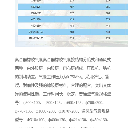
离合器橡胶气囊离合器橡胶气囊按结构分胎式和通风式
两种，由外胶层，内胶层，帘布层组成。压风机、钻机
的制动装置。气囊工作压力为0.75Mpa。采用弹性、撕
裂、耐磨性及强的橡胶原材料，合理的配合。突出其优
异的使用性能。工作时间长，稳定。普通型气囊规格型
号：ф300×100、ф500×125、ф600×125、ф700×200、
ф770×135、ф1000×200、ф1070×200、通风型气囊规格
型号：Ф318×100、ф400×130、ф421×130、ф450×130、