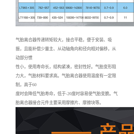
气胎离合器传递转矩较大，接合平稳，便于安装、吸
振，且能补偿少量主、从动轴角向和径向相对偏移，从
动部分惯
性小，使用寿命长，结构紧凑，密封性好。气胎变形阻
力大，气胎材料要求高。气胎离合器使用温度有一定限
制，高于60
度时会降低气胎寿命，低于-20度时容易使气胎变脆。气
胎离合器接合元件主要采用摩擦片、摩擦块等。