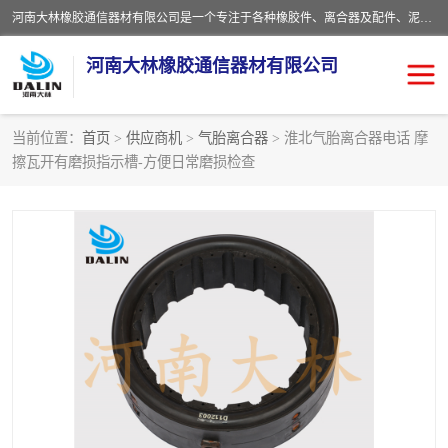
河南大林橡胶通信器材有限公司是一个专注于各种橡胶件、离合器及配件、泥浆泵及配件等产品设计制造和加工的企业。产品应用于矿山、冶金、石油、钢铁、化工、水泥、船舶、造纸、通用机械等各种大功率机械传动或制动装置。
河南大林橡胶通信器材有限公司
当前位置：
首页
>
供应商机
>
气胎离合器
> 淮北气胎离合器电话 摩
擦瓦开有磨损指示槽-方便日常磨损检查
推盘离合器
通风离合器
VC离合器
矿山离合器
PO隔膜离合器
气胎离合器
泥浆泵空气包胶囊
气动元件
DY隔膜式离合器
CB离合器
KB离合器
实芯轮胎