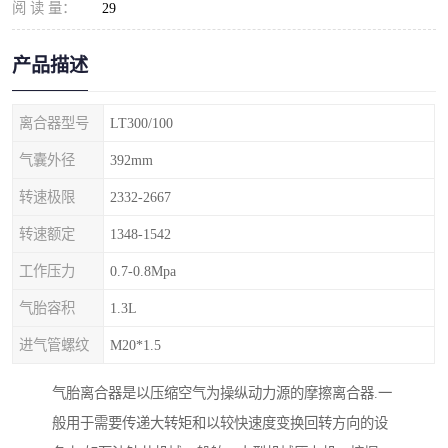
阅 读 量：
29
产品描述
离合器型号
LT300/100
气囊外径
392mm
转速极限
2332-2667
转速额定
1348-1542
工作压力
0.7-0.8Mpa
气胎容积
1.3L
进气管螺纹
M20*1.5
气胎离合器是以压缩空气为操纵动力源的摩擦离合器.一
般用于需要传递大转矩和以较快速度变换回转方向的设