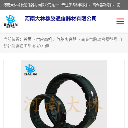
河南大林橡胶通信器材有限公司是一个专注于各种橡胶件、离合器及配件、泥浆泵及配件等产品设计制造和加工的企业。产品应用于矿山、冶金、石油、钢铁、化工、水泥、船舶、造纸、通用机械等各种大功率机械传动或制动装置。
河南大林橡胶通信器材有限公司
当前位置：
首页
>
供应商机
>
气胎离合器
> 南充气胎离合器型号 自
动补偿磨损间隙-维护方便
推盘离合器
通风离合器
VC离合器
矿山离合器
PO隔膜离合器
气胎离合器
泥浆泵空气包胶囊
气动元件
DY隔膜式离合器
CB离合器
KB离合器
实芯轮胎