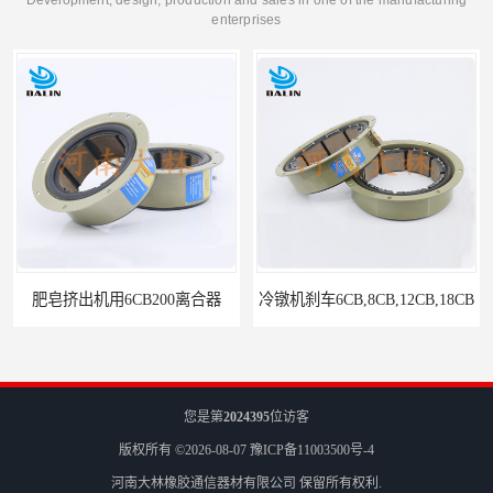
enterprises
00离合器
冷镦机刹车6CB,8CB,12CB,18CB
您是第
2024395
位访客
版权所有 ©2026-08-07
豫ICP备11003500号-4
河南大林橡胶通信器材有限公司
保留所有权利.