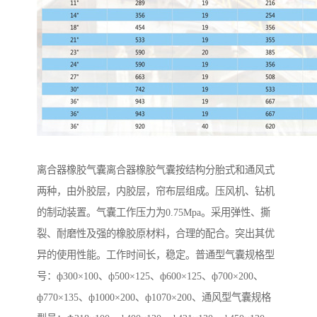
离合器橡胶气囊离合器橡胶气囊按结构分胎式和通风式
两种，由外胶层，内胶层，帘布层组成。压风机、钻机
的制动装置。气囊工作压力为0.75Mpa。采用弹性、撕
裂、耐磨性及强的橡胶原材料，合理的配合。突出其优
异的使用性能。工作时间长，稳定。普通型气囊规格型
号：ф300×100、ф500×125、ф600×125、ф700×200、
ф770×135、ф1000×200、ф1070×200、通风型气囊规格