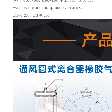
型号：Ф318×100、ф400×130、ф421×130、ф450×130、
ф580× 150、ф500×260、ф610×160、ф610×260、
ф1070×200、ф1170×250