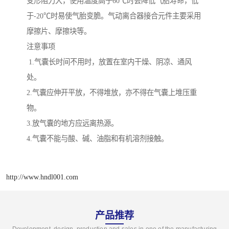
变形阻力大，使用温度高于60℃时会降低气胎寿命，低
于-20℃时易使气胎变脆。气动离合器接合元件主要采用
摩擦片、摩擦块等。
注意事项
1.气囊长时间不用时，放置在室内干燥、阴凉、通风
处。
2.气囊应伸开平放，不得堆放，亦不得在气囊上堆压重
物。
3.放气囊的地方应远离热源。
4.气囊不能与酸、碱、油脂和有机溶剂接触。
http://www.hndl001.com
产品推荐
Development, design, production and sales in one of the manufacturing