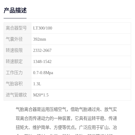
产品描述
离合器型号
LT300/100
气囊外径
392mm
转速极限
2332-2667
转速额定
1348-1542
工作压力
0.7-0.8Mpa
气胎容积
1.3L
进气管螺纹
M20*1.5
气胎离合器是运用压缩空气，借助气胎通过充、放气实
现离合而传递动力的一种装置，它具有运转平稳、传递
扭矩大、维护简单、方便等优点。广泛应用于矿山、冶