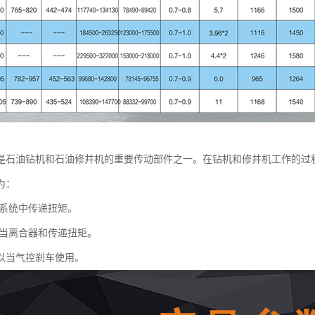
是石油钻机和石油修井机的重要传动部件之一。在钻机和修井机工作的过
为：
系统中传递扭矩。
当离合器和传递扭矩。
以当气控刹车使用。