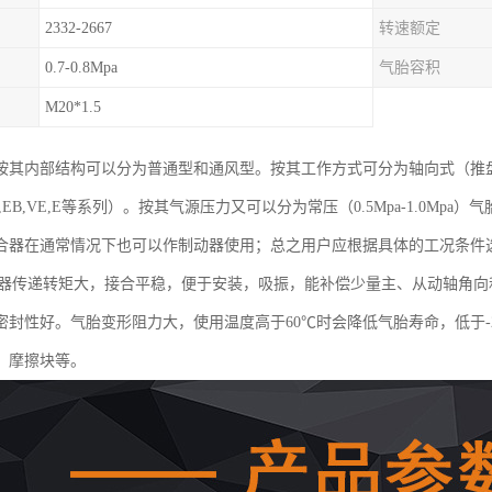
2332-2667
转速额定
0.7-0.8Mpa
气胎容积
M20*1.5
按其内部结构可以分为普通型和通风型。按其工作方式可分为轴向式（推
EB,VE,E等系列）。按其气源压力又可以分为常压（0.5Mpa-1.0Mpa）气
合器在通常情况下也可以作制动器使用；总之用户应根据具体的工况条件
合器传递转矩大，接合平稳，便于安装，吸振，能补偿少量主、从动轴角
密封性好。气胎变形阻力大，使用温度高于60℃时会降低气胎寿命，低于-
、摩擦块等。