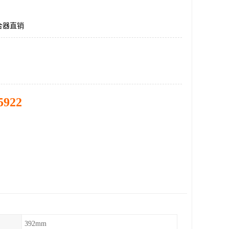
合器直销
5922
392mm