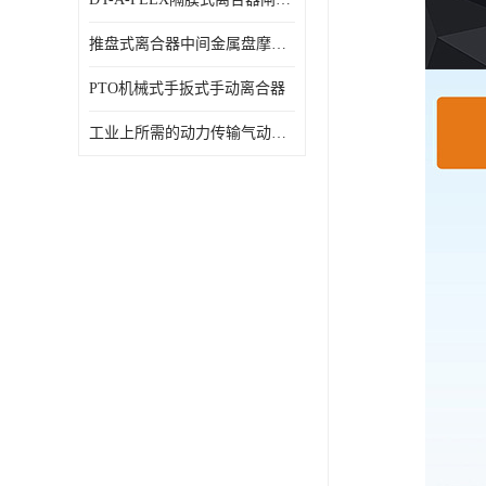
推盘式离合器中间金属盘摩擦盘18寸
PTO机械式手扳式手动离合器
工业上所需的动力传输气动离合器WCB424