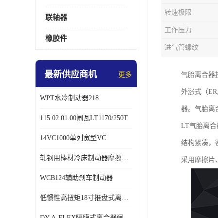
转速极限
联轴器
工作压力
橡胶件
进气管螺纹
最新供应商机
更多
气胎离合器
外涨式（ER,
WPT水冷制动器218
器。气胎离
115.02.01.00闸瓦LT1170/250T
LT气胎离
14VC1000单列宽型VC
结构紧凑，
轧钢用棒材冷床制动器摩擦片218
采用摩擦片
WCB124辅助刹车制动器
低惯性高扭矩18寸推盘式离合器中心盘齿盘W18-11-101
DY-A-FLEX隔膜式离合器闸瓦总成7015125A