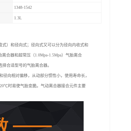
1348-1542
1.3L
盘式）和径向式；径向式又可以分为径向内收式和
胎离合器和超常压（1.0Mpa-1.5Mpa）气胎离合
选择合适型号的气胎离合器。
向和径向相对偏移，从动部分惯性小，使用寿命长，
20℃时易使气胎变脆。气动离合器接合元件主要