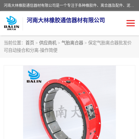
河南大林橡胶通信器材有限公司是一个专注于各种橡胶件、离合器及配件、泥浆泵及配件等产品设计制造和加工的企业。产品应用于矿山、冶金、石油、钢铁、化工、水泥、船舶、造纸、通用机械等各种大功率机械传动或制动装置。
河南大林橡胶通信器材有限公司
当前位置：
首页
>
供应商机
>
气胎离合器
> 保定气胎离合器批发价
可自动接合和分离-操作简便
推盘离合器
通风离合器
VC离合器
矿山离合器
PO隔膜离合器
气胎离合器
泥浆泵空气包胶囊
气动元件
DY隔膜式离合器
CB离合器
KB离合器
实芯轮胎