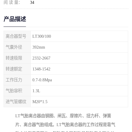
阅 读 量：
34
产品描述
离合器型号
LT300/100
气囊外径
392mm
转速极限
2332-2667
转速额定
1348-1542
工作压力
0.7-0.8Mpa
气胎容积
1.3L
进气管螺纹
M20*1.5
LT气胎离合器由钢圈、闸瓦、摩擦片、扭力杆、弹簧
片、离合器气胎组成。LT气胎离合器的工作过程是靠气