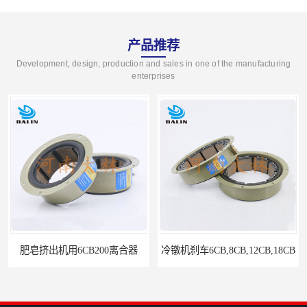
产品推荐
Development, design, production and sales in one of the manufacturing
enterprises
肥皂挤出机用6CB200离合器
冷镦机刹车6CB,8CB,12CB,18CB