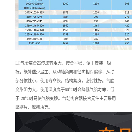
LT气胎离合器传递转矩大，接合平稳，便于安装，吸
振，能补偿少量主、从动轴角向和径向相对偏移，从动
部分惯性小，使用寿命长，结构紧凑，密封性好。气胎
变形阻力大，使用温度高于60℃时会降低气胎寿命，低
于-20℃时易使气胎变脆。气动离合器接合元件主要采用
摩擦片、摩擦块等。