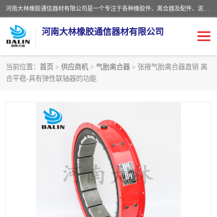
河南大林橡胶通信器材有限公司是一个专注于各种橡胶件、离合器及配件、泥浆泵及配件等产品设计制造和加工的企业。产品应用于矿山、冶金、石油、钢铁、化工、水泥、船舶、造纸、通用机械等各种大功率机械传动或制动装置。
河南大林橡胶通信器材有限公司
当前位置：
首页
>
供应商机
>
气胎离合器
> 张掖气胎离合器直销 离
合平稳-具有弹性联轴器的功能
推盘离合器
通风离合器
VC离合器
矿山离合器
PO隔膜离合器
气胎离合器
泥浆泵空气包胶囊
气动元件
DY隔膜式离合器
CB离合器
KB离合器
实芯轮胎