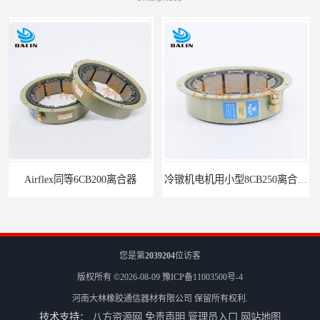
冷镦机电机用小型8CB250离合器制动器刹车
气胎鼓式小型4CB200离合器刹车
您是第
2039204
位访客
版权所有 ©2026-08-09
豫ICP备11003500号-4
河南大林橡胶通信器材有限公司
保留所有权利.
技术支持：
八方资源网
免责声明
管理员入口
网站地图