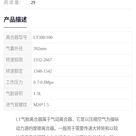
阅 读 量：
29
产品描述
离合器型号
LT300/100
气囊外径
392mm
转速极限
2332-2667
转速额定
1348-1542
工作压力
0.7-0.8Mpa
气胎容积
1.3L
进气管螺纹
M20*1.5
LT气胎离合器属于气动离合器，它是以压缩空气为操纵
动力源的摩擦离合器。一般用于需要传递大转矩和以较