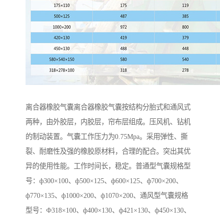
离合器橡胶气囊离合器橡胶气囊按结构分胎式和通风式
两种，由外胶层，内胶层，帘布层组成。压风机、钻机
的制动装置。气囊工作压力为0.75Mpa。采用弹性、撕
裂、耐磨性及强的橡胶原材料，合理的配合。突出其优
异的使用性能。工作时间长，稳定。普通型气囊规格型
号：ф300×100、ф500×125、ф600×125、ф700×200、
ф770×135、ф1000×200、ф1070×200、通风型气囊规格
型号：Ф318×100、ф400×130、ф421×130、ф450×130、