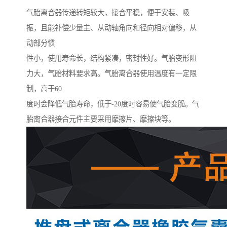
气胎离合器传递转矩较大，接合平稳，便于安装、吸
振，且能补偿少量主、从动轴角向和径向相对偏移，从
动部分惯
性小，使用寿命长，结构紧凑，密封性好。气胎变形阻
力大，气胎材料要求高。气胎离合器使用温度有一定限
制，高于60
度时会降低气胎寿命，低于-20度时容易使气胎变脆。气
胎离合器接合元件主要采用摩擦片、摩擦块等。