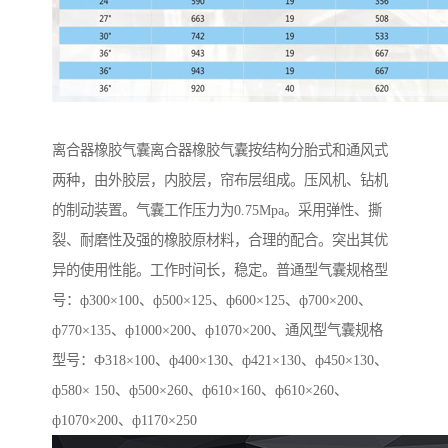
离合器橡胶气囊离合器橡胶气囊按结构分胎式和通风式
两种，由外胶层，内胶层，帘布层组成。压风机、钻机
的制动装置。气囊工作压力为0.75Mpa。采用弹性、撕
裂、耐磨性及强的橡胶原材料，合理的配合。突出其优
异的使用性能。工作时间长，稳定。普通型气囊规格型
号：ф300×100、ф500×125、ф600×125、ф700×200、
ф770×135、ф1000×200、ф1070×200、通风型气囊规格
型号：Ф318×100、ф400×130、ф421×130、ф450×130、
ф580× 150、ф500×260、ф610×160、ф610×260、
ф1070×200、ф1170×250