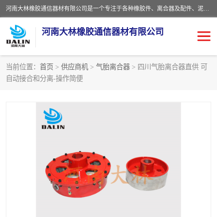
河南大林橡胶通信器材有限公司是一个专注于各种橡胶件、离合器及配件、泥浆泵及配件等产品设计制造和加工的企业。产品应用于矿山、冶金、石油、钢铁、化工、水泥、船舶、造纸、通用机械等各种大功率机械传动或制动装置。
河南大林橡胶通信器材有限公司
当前位置：
首页
>
供应商机
>
气胎离合器
> 四川气胎离合器直供 可
自动接合和分离-操作简便
推盘离合器
通风离合器
VC离合器
矿山离合器
PO隔膜离合器
气胎离合器
泥浆泵空气包胶囊
气动元件
DY隔膜式离合器
CB离合器
KB离合器
实芯轮胎