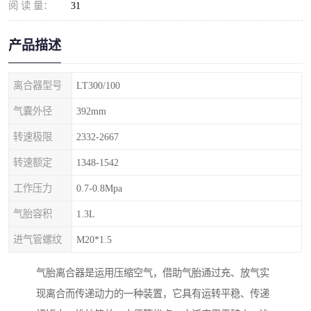
阅 读 量：
31
产品描述
离合器型号
LT300/100
气囊外径
392mm
转速极限
2332-2667
转速额定
1348-1542
工作压力
0.7-0.8Mpa
气胎容积
1.3L
进气管螺纹
M20*1.5
气胎离合器是运用压缩空气，借助气胎通过充、放气实
现离合而传递动力的一种装置，它具有运转平稳、传递