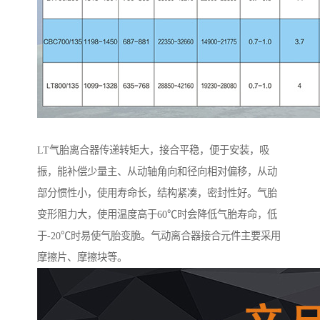
LT气胎离合器传递转矩大，接合平稳，便于安装，吸
振，能补偿少量主、从动轴角向和径向相对偏移，从动
部分惯性小，使用寿命长，结构紧凑，密封性好。气胎
变形阻力大，使用温度高于60℃时会降低气胎寿命，低
于-20℃时易使气胎变脆。气动离合器接合元件主要采用
摩擦片、摩擦块等。