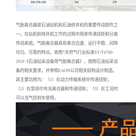
气胎离合器是石油钻机和石油修井机的重要传动部件之
一。在钻机和修井机工作的过程中用来传递扭矩和分离
传动系统。气胎离合器具有离合迅速、运行平稳、间隙
均匀、可靠的特点。依照*天然气行业标准SY/T6760-
2010《石油钻采设备用气胎离合器》，按照石油钻采设
备的相关要求，并参照EAON公司相关结构设计制造。
其主要功用为：（1）在动力传输系统中传递扭矩；
（2）在泵组中充当离合器和传递扭矩；（3）在工况时
可以当气控刹车使用。