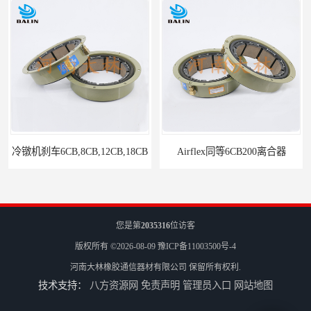
冷镦机刹车6CB,8CB,12CB,18CB
Airflex同等6CB200离合器
您是第
2035316
位访客
版权所有 ©2026-08-09
豫ICP备11003500号-4
河南大林橡胶通信器材有限公司
保留所有权利.
技术支持：
八方资源网
免责声明
管理员入口
网站地图