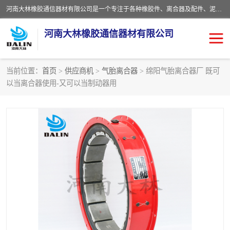
河南大林橡胶通信器材有限公司是一个专注于各种橡胶件、离合器及配件、泥浆泵及配件等产品设计制造和加工的企业。产品应用于矿山、冶金、石油、钢铁、化工、水泥、船舶、造纸、通用机械等各种大功率机械传动或制动装置。
河南大林橡胶通信器材有限公司
当前位置：
首页
>
供应商机
>
气胎离合器
> 绵阳气胎离合器厂 既可
以当离合器使用-又可以当制动器用
推盘离合器
通风离合器
VC离合器
矿山离合器
PO隔膜离合器
气胎离合器
泥浆泵空气包胶囊
气动元件
DY隔膜式离合器
CB离合器
KB离合器
实芯轮胎