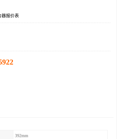
合器报价表
5922
392mm