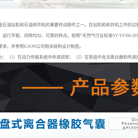
是石油钻机和石油修井机的重要传动部件之一。在钻机和修井机工作的过
运行平稳、间隙均匀、可靠的特点。依照*天然气行业标准SY/T6760-
要求，并参照EAON公司相关结构设计制造。
为：（1）在动力传输系统中传递扭矩；（2）在泵组中充当离合器和传递