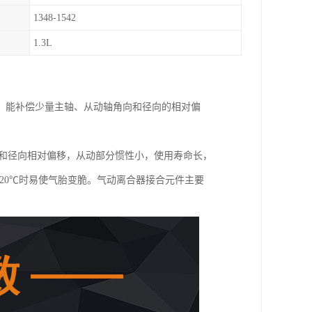
1348-1542
1.3L
、能补偿少量主轴、从动轴角向和径向的相对偏
向和径向相对偏移，从动部分惯性小，使用寿命长，
20℃时易使气胎变脆。气动离合器接合元件主要