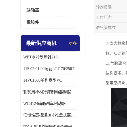
转速极限
联轴器
工作压力
橡胶件
进气管螺纹
最新供应商机
更多
河南大林橡
移、从动轴
WPT水冷制动器218
LT气胎离
115.02.01.00闸瓦LT1170/250T
结构紧凑，
14VC1000单列宽型VC
采用摩擦片
轧钢用棒材冷床制动器摩擦片218
WCB124辅助刹车制动器
低惯性高扭矩18寸推盘式离合器中心盘齿盘W18-11-101
DY-A-FLEX隔膜式离合器闸瓦总成7015125A