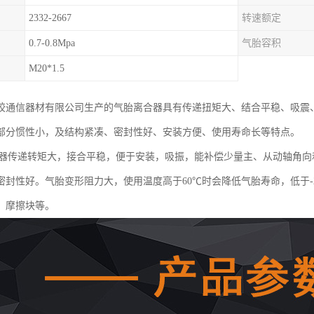
2332-2667
转速额定
0.7-0.8Mpa
气胎容积
M20*1.5
胶通信器材有限公司生产的气胎离合器具有传递扭矩大、结合平稳、吸震
部分惯性小，及结构紧凑、密封性好、安装方便、使用寿命长等特点。
合器传递转矩大，接合平稳，便于安装，吸振，能补偿少量主、从动轴角
密封性好。气胎变形阻力大，使用温度高于60℃时会降低气胎寿命，低于-
、摩擦块等。