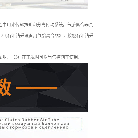
程中用来传递扭矩和分离传动系统。气胎离合器具
2010《石油钻采设备用气胎离合器》，按照石油钻采
扭矩；（3）在工况时可以当气控刹车使用。