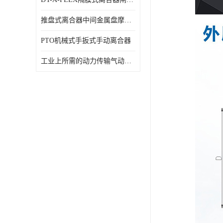
推盘式离合器中间金属盘摩擦盘18寸
PTO机械式手扳式手动离合器
工业上所需的动力传输气动离合器WCB424