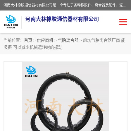
河南大林橡胶通信器材有限公司是一个专注于各种橡胶件、离合器及配件、泥浆泵及配件等产品设计制造和加工的企业。产品应用于矿山、冶金、石油、钢铁、化工、水泥、船舶、造纸、通用机械等各种大功率机械传动或制动装置。
河南大林橡胶通信器材有限公司
当前位置：
首页
>
供应商机
>
气胎离合器
> 廊坊气胎离合器厂商 能
吸振-可以减少机械运转时的振动
推盘离合器
通风离合器
VC离合器
矿山离合器
PO隔膜离合器
气胎离合器
泥浆泵空气包胶囊
气动元件
DY隔膜式离合器
CB离合器
KB离合器
实芯轮胎