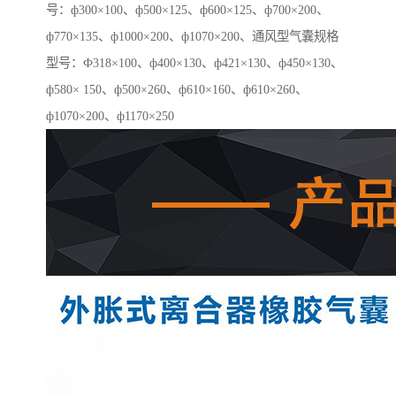
号：ф300×100、ф500×125、ф600×125、ф700×200、
ф770×135、ф1000×200、ф1070×200、通风型气囊规格
型号：Ф318×100、ф400×130、ф421×130、ф450×130、
ф580× 150、ф500×260、ф610×160、ф610×260、
ф1070×200、ф1170×250