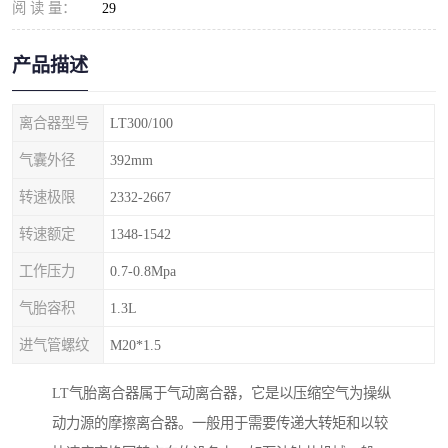
阅 读 量：
29
产品描述
离合器型号
LT300/100
气囊外径
392mm
转速极限
2332-2667
转速额定
1348-1542
工作压力
0.7-0.8Mpa
气胎容积
1.3L
进气管螺纹
M20*1.5
LT气胎离合器属于气动离合器，它是以压缩空气为操纵
动力源的摩擦离合器。一般用于需要传递大转矩和以较