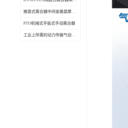
推盘式离合器中间金属盘摩擦盘18寸
PTO机械式手扳式手动离合器
工业上所需的动力传输气动离合器WCB424