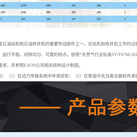
是石油钻机和石油修井机的重要传动部件之一。在钻机和修井机工作的过
运行平稳、间隙均匀、可靠的特点。依照*天然气行业标准SY/T6760-
要求，并参照EAON公司相关结构设计制造。
为：（1）在动力传输系统中传递扭矩；（2）在泵组中充当离合器和传递