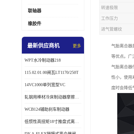
转速极限
联轴器
工作压力
橡胶件
进气管螺纹
最新供应商机
更多
气胎离合器
等优点。广
WPT水冷制动器218
气胎离合器
115.02.01.00闸瓦LT1170/250T
性小，使用
14VC1000单列宽型VC
度时会降低
轧钢用棒材冷床制动器摩擦片218
WCB124辅助刹车制动器
低惯性高扭矩18寸推盘式离合器中心盘齿盘W18-11-101
DY-A-FLEX隔膜式离合器闸瓦总成7015125A