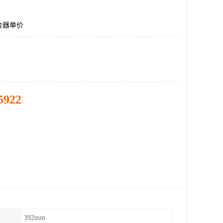
合器单价
5922
392mm