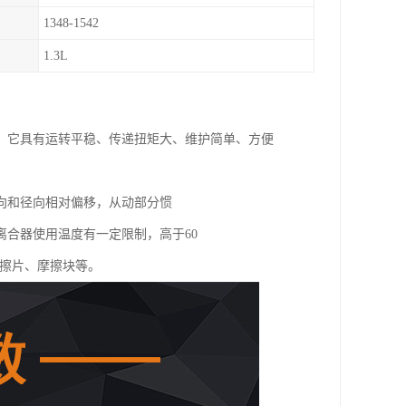
1348-1542
1.3L
，它具有运转平稳、传递扭矩大、维护简单、方便
。
向和径向相对偏移，从动部分惯
合器使用温度有一定限制，高于60
摩擦片、摩擦块等。