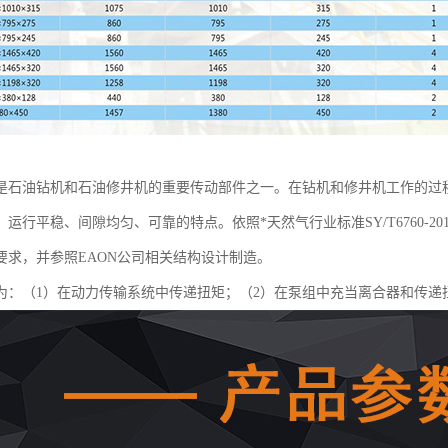
是石油钻机和石油修井机的重要传动部件之一。在钻机和修井机工作的过
运行平稳、间隙均匀、可靠的特点。依照*天然气行业标准SY/T6760-
要求，并参照EAON公司相关结构设计制造。
为：（1）在动力传输系统中传递扭矩；（2）在泵组中充当离合器和传递