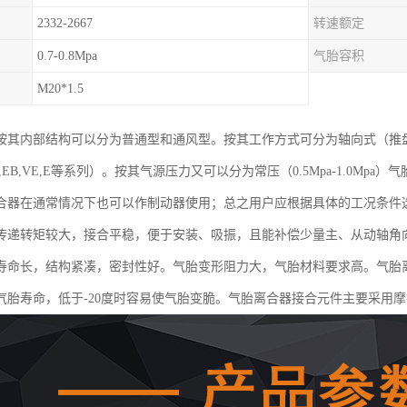
2332-2667
转速额定
0.7-0.8Mpa
气胎容积
M20*1.5
按其内部结构可以分为普通型和通风型。按其工作方式可分为轴向式（推
EB,VE,E等系列）。按其气源压力又可以分为常压（0.5Mpa-1.0Mpa）气
合器在通常情况下也可以作制动器使用；总之用户应根据具体的工况条件
传递转矩较大，接合平稳，便于安装、吸振，且能补偿少量主、从动轴角
寿命长，结构紧凑，密封性好。气胎变形阻力大，气胎材料要求高。气胎离
气胎寿命，低于-20度时容易使气胎变脆。气胎离合器接合元件主要采用