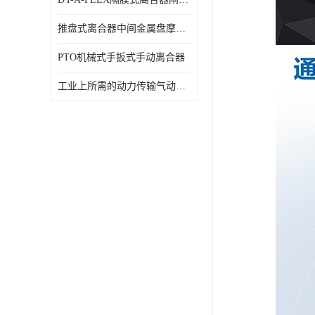
推盘式离合器中间金属盘摩擦盘18寸
PTO机械式手扳式手动离合器
工业上所需的动力传输气动离合器WCB424