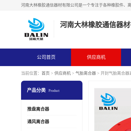
河南大林橡胶通信器材
公司首页
供应商机
当前位置：
首页
>
供应商机
>
气胎离合器
> 开封气胎离合器
产品分类
Product
推盘离合器
通风离合器