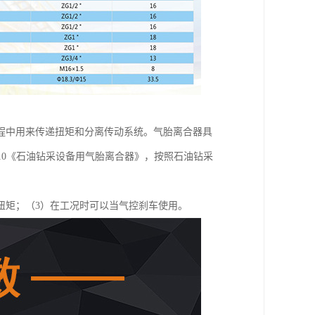
程中用来传递扭矩和分离传动系统。气胎离合器具
2010《石油钻采设备用气胎离合器》，按照石油钻采
扭矩；（3）在工况时可以当气控刹车使用。