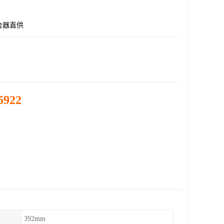
合器直供
5922
392mm