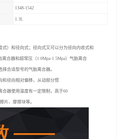
1348-1542
1.3L
盘式）和径向式；径向式又可以分为径向内收式和
胎离合器和超常压（1.0Mpa-1.5Mpa）气胎离合
选择合适型号的气胎离合器。
向和径向相对偏移，从动部分惯
合器使用温度有一定限制，高于60
摩擦片、摩擦块等。