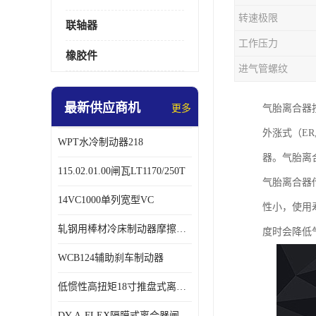
转速极限
联轴器
工作压力
橡胶件
进气管螺纹
最新供应商机
更多
气胎离合器
外涨式（ER,
WPT水冷制动器218
器。气胎离
115.02.01.00闸瓦LT1170/250T
气胎离合器
14VC1000单列宽型VC
性小，使用
轧钢用棒材冷床制动器摩擦片218
度时会降低
WCB124辅助刹车制动器
低惯性高扭矩18寸推盘式离合器中心盘齿盘W18-11-101
DY-A-FLEX隔膜式离合器闸瓦总成7015125A