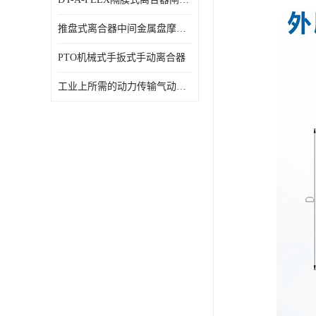
推盘式离合器中间金属盘摩擦盘18寸
PTO机械式手扳式手动离合器
工业上所需的动力传输气动离合器WCB424