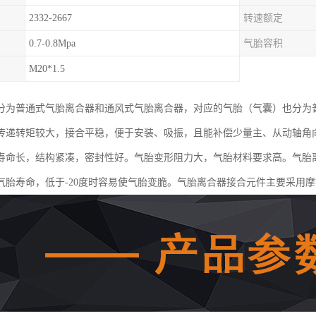
2332-2667
转速额定
0.7-0.8Mpa
气胎容积
M20*1.5
分为普通式气胎离合器和通风式气胎离合器，对应的气胎（气囊）也分为
传递转矩较大，接合平稳，便于安装、吸振，且能补偿少量主、从动轴角
寿命长，结构紧凑，密封性好。气胎变形阻力大，气胎材料要求高。气胎离
气胎寿命，低于-20度时容易使气胎变脆。气胎离合器接合元件主要采用