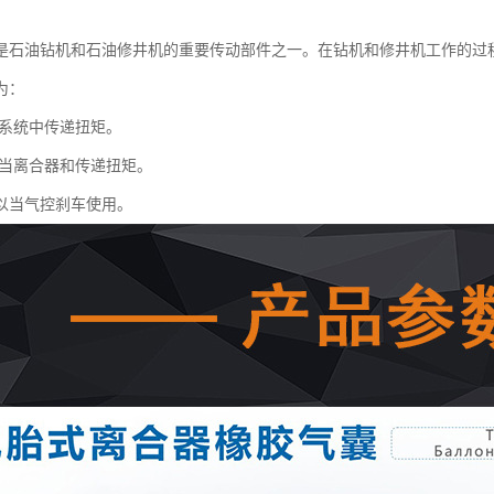
是石油钻机和石油修井机的重要传动部件之一。在钻机和修井机工作的过
为：
系统中传递扭矩。
当离合器和传递扭矩。
以当气控刹车使用。