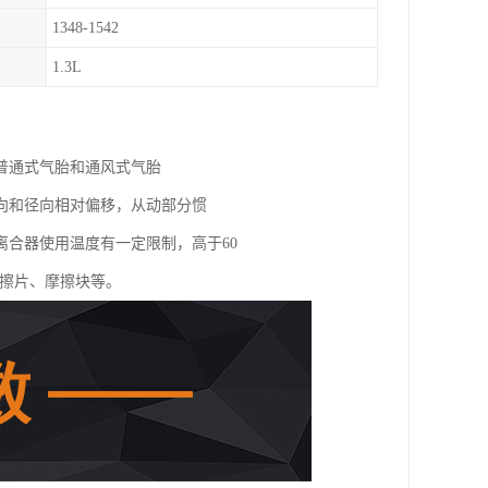
1348-1542
1.3L
普通式气胎和通风式气胎
向和径向相对偏移，从动部分惯
合器使用温度有一定限制，高于60
摩擦片、摩擦块等。