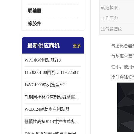
转速极限
联轴器
工作压力
橡胶件
进气管螺纹
最新供应商机
更多
气胎离合器
气胎离合器
WPT水冷制动器218
性小，使用
115.02.01.00闸瓦LT1170/250T
度时会降低
14VC1000单列宽型VC
轧钢用棒材冷床制动器摩擦片218
WCB124辅助刹车制动器
低惯性高扭矩18寸推盘式离合器中心盘齿盘W18-11-101
DY-A-FLEX隔膜式离合器闸瓦总成7015125A