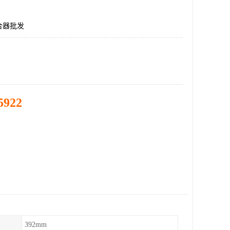
合器批发
5922
392mm