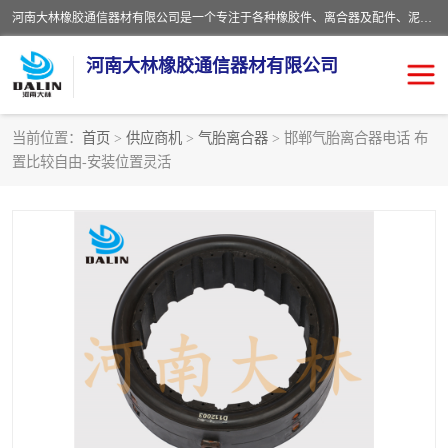
河南大林橡胶通信器材有限公司是一个专注于各种橡胶件、离合器及配件、泥浆泵及配件等产品设计制造和加工的企业。产品应用于矿山、冶金、石油、钢铁、化工、水泥、船舶、造纸、通用机械等各种大功率机械传动或制动装置。
河南大林橡胶通信器材有限公司
当前位置：
首页
>
供应商机
>
气胎离合器
> 邯郸气胎离合器电话 布
置比较自由-安装位置灵活
推盘离合器
通风离合器
VC离合器
矿山离合器
PO隔膜离合器
气胎离合器
泥浆泵空气包胶囊
气动元件
DY隔膜式离合器
CB离合器
KB离合器
实芯轮胎