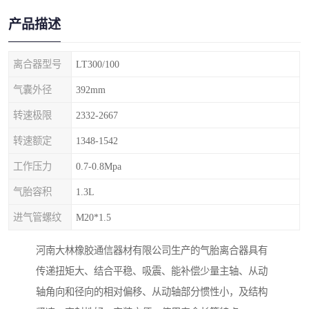
产品描述
离合器型号
LT300/100
气囊外径
392mm
转速极限
2332-2667
转速额定
1348-1542
工作压力
0.7-0.8Mpa
气胎容积
1.3L
进气管螺纹
M20*1.5
河南大林橡胶通信器材有限公司生产的气胎离合器具有
传递扭矩大、结合平稳、吸震、能补偿少量主轴、从动
轴角向和径向的相对偏移、从动轴部分惯性小，及结构