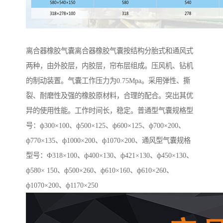
离合器橡胶气囊离合器橡胶气囊按结构分胎式和通风式
两种，由外胶层，内胶层，帘布层组成。压风机、钻机
的制动装置。气囊工作压力为0.75Mpa。采用弹性、撕
裂、耐磨性及强的橡胶原材料，合理的配合。突出其优
异的使用性能。工作时间长，稳定。普通型气囊规格型
号：ф300×100、ф500×125、ф600×125、ф700×200、
ф770×135、ф1000×200、ф1070×200、通风型气囊规格
型号：Ф318×100、ф400×130、ф421×130、ф450×130、
ф580× 150、ф500×260、ф610×160、ф610×260、
ф1070×200、ф1170×250