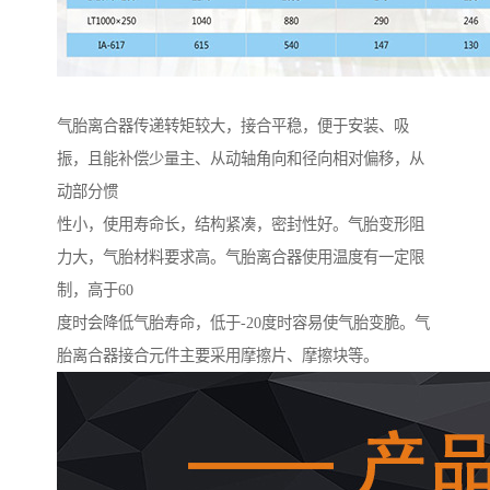
气胎离合器传递转矩较大，接合平稳，便于安装、吸
振，且能补偿少量主、从动轴角向和径向相对偏移，从
动部分惯
性小，使用寿命长，结构紧凑，密封性好。气胎变形阻
力大，气胎材料要求高。气胎离合器使用温度有一定限
制，高于60
度时会降低气胎寿命，低于-20度时容易使气胎变脆。气
胎离合器接合元件主要采用摩擦片、摩擦块等。