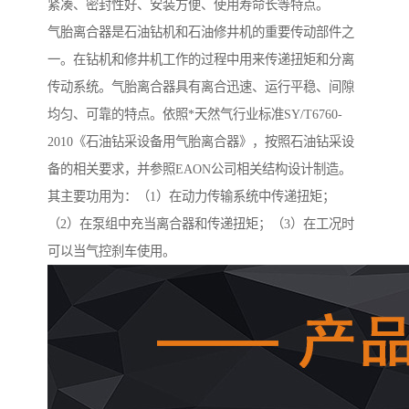
紧凑、密封性好、安装方便、使用寿命长等特点。
气胎离合器是石油钻机和石油修井机的重要传动部件之
一。在钻机和修井机工作的过程中用来传递扭矩和分离
传动系统。气胎离合器具有离合迅速、运行平稳、间隙
均匀、可靠的特点。依照*天然气行业标准SY/T6760-
2010《石油钻采设备用气胎离合器》，按照石油钻采设
备的相关要求，并参照EAON公司相关结构设计制造。
其主要功用为：（1）在动力传输系统中传递扭矩；
（2）在泵组中充当离合器和传递扭矩；（3）在工况时
可以当气控刹车使用。