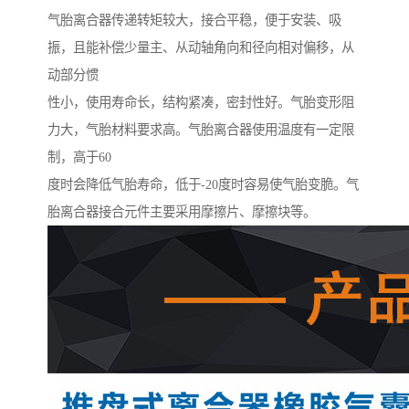
气胎离合器传递转矩较大，接合平稳，便于安装、吸
振，且能补偿少量主、从动轴角向和径向相对偏移，从
动部分惯
性小，使用寿命长，结构紧凑，密封性好。气胎变形阻
力大，气胎材料要求高。气胎离合器使用温度有一定限
制，高于60
度时会降低气胎寿命，低于-20度时容易使气胎变脆。气
胎离合器接合元件主要采用摩擦片、摩擦块等。