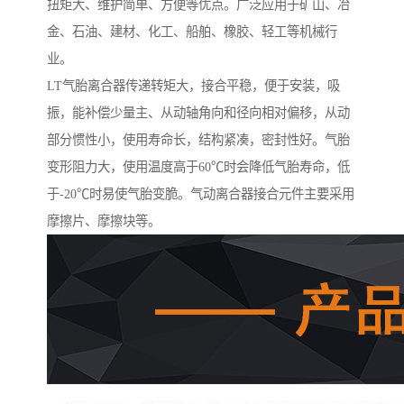
扭矩大、维护简单、方便等优点。广泛应用于矿山、冶
金、石油、建材、化工、船舶、橡胶、轻工等机械行
业。
LT气胎离合器传递转矩大，接合平稳，便于安装，吸
振，能补偿少量主、从动轴角向和径向相对偏移，从动
部分惯性小，使用寿命长，结构紧凑，密封性好。气胎
变形阻力大，使用温度高于60℃时会降低气胎寿命，低
于-20℃时易使气胎变脆。气动离合器接合元件主要采用
摩擦片、摩擦块等。