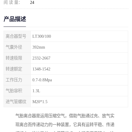
阅 读 量：
24
产品描述
离合器型号
LT300/100
气囊外径
392mm
转速极限
2332-2667
转速额定
1348-1542
工作压力
0.7-0.8Mpa
气胎容积
1.3L
进气管螺纹
M20*1.5
气胎离合器是运用压缩空气，借助气胎通过充、放气实
现离合而传递动力的一种装置，它具有运转平稳、传递