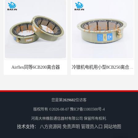
Airflex同等6CB200离合器
冷镦机电机用小型8CB250离合器制动器刹车
您是第
2029682
位访客
版权所有 ©2026-08-07
豫ICP备11003500号-4
河南大林橡胶通信器材有限公司
保留所有权利.
技术支持：
八方资源网
免责声明
管理员入口
网站地图