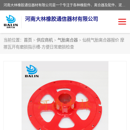
河南大林橡胶通信器材有限公司是一个专注于各种橡胶件、离合器及配件、泥浆泵及配件等产品设计制造和加工的企业。产品应用于矿山、冶金、石油、钢铁、化工、水泥、船舶、造纸、通用机械等各种大功率机械传动或制动装置。
河南大林橡胶通信器材有限公司
当前位置：
首页
>
供应商机
>
气胎离合器
> 仙桃气胎离合器报价 摩
擦瓦开有磨损指示槽-方便日常磨损检查
推盘离合器
通风离合器
VC离合器
矿山离合器
PO隔膜离合器
气胎离合器
泥浆泵空气包胶囊
气动元件
DY隔膜式离合器
CB离合器
KB离合器
实芯轮胎