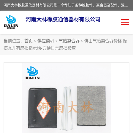
河南大林橡胶通信器材有限公司是一个专注于各种橡胶件、离合器及配件、泥浆泵及配件等产品设计制造和加工的企业。产品应用于矿山、冶金、石油、钢铁、化工、水泥、船舶、造纸、通用机械等各种大功率机械传动或制动装置。
河南大林橡胶通信器材有限公司
当前位置：
首页
>
供应商机
>
气胎离合器
> 佛山气胎离合器价格 摩
擦瓦开有磨损指示槽-方便日常磨损检查
推盘离合器
通风离合器
VC离合器
矿山离合器
PO隔膜离合器
气胎离合器
泥浆泵空气包胶囊
气动元件
DY隔膜式离合器
CB离合器
KB离合器
实芯轮胎