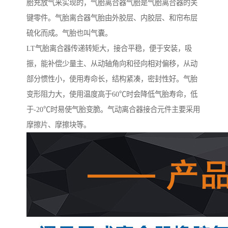
胎充放气来实现的，气胎离合器气胎是气胎离合器的关
键零件。气胎离合器气胎由外胶层、内胶层、和帘布层
硫化而成。气胎也叫气囊。
LT气胎离合器传递转矩大，接合平稳，便于安装，吸
振，能补偿少量主、从动轴角向和径向相对偏移，从动
部分惯性小，使用寿命长，结构紧凑，密封性好。气胎
变形阻力大，使用温度高于60℃时会降低气胎寿命，低
于-20℃时易使气胎变脆。气动离合器接合元件主要采用
摩擦片、摩擦块等。