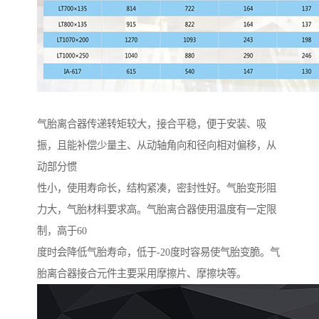
气胎离合器传递转矩较大，接合平稳，便于安装、吸
振，且能补偿少量主、从动轴角向和径向相对偏移，从
动部分惯
性小，使用寿命长，结构紧凑，密封性好。气胎变形阻
力大，气胎材料要求高。气胎离合器使用温度有一定限
制，高于60
度时会降低气胎寿命，低于-20度时容易使气胎变脆。气
胎离合器接合元件主要采用摩擦片、摩擦块等。