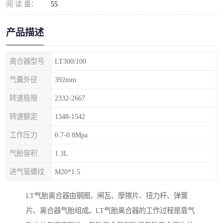
阅 读 量：
55
产品描述
离合器型号
LT300/100
气囊外径
392mm
转速极限
2332-2667
转速额定
1348-1542
工作压力
0.7-0.8Mpa
气胎容积
1.3L
进气管螺纹
M20*1.5
LT气胎离合器由钢圈、闸瓦、摩擦片、扭力杆、弹簧
片、离合器气胎组成。LT气胎离合器的工作过程是靠气