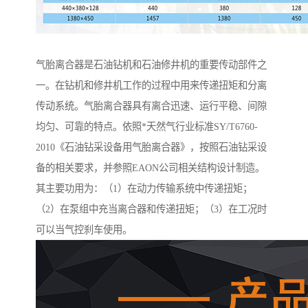
气胎离合器是石油钻机和石油修井机的重要传动部件之
一。在钻机和修井机工作的过程中用来传递扭矩和分离
传动系统。气胎离合器具有离合迅速、运行平稳、间隙
均匀、可靠的特点。依照*天然气行业标准SY/T6760-
2010《石油钻采设备用气胎离合器》，按照石油钻采设
备的相关要求，并参照EAON公司相关结构设计制造。
其主要功用为：（1）在动力传输系统中传递扭矩；
（2）在泵组中充当离合器和传递扭矩；（3）在工况时
可以当气控刹车使用。