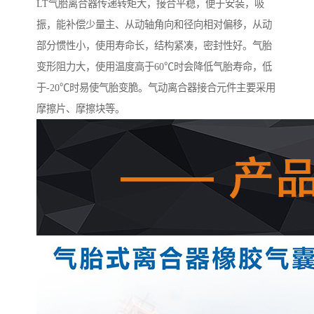
LT气胎离合器传递转矩大，接合平稳，便于安装，吸
振，能补偿少量主、从动轴角向和径向相对偏移，从动
部分惯性小，使用寿命长，结构紧凑，密封性好。气胎
变形阻力大，使用温度高于60℃时会降低气胎寿命，低
于-20℃时易使气胎变脆。气动离合器接合元件主要采用
摩擦片、摩擦块等。