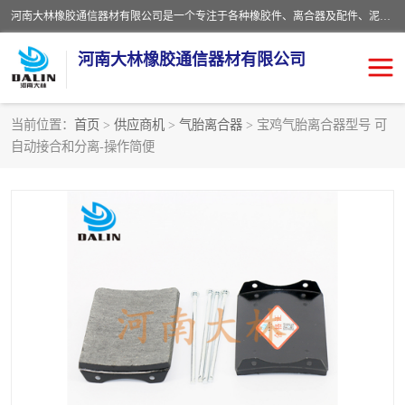
河南大林橡胶通信器材有限公司是一个专注于各种橡胶件、离合器及配件、泥浆泵及配件等产品设计制造和加工的企业。产品应用于矿山、冶金、石油、钢铁、化工、水泥、船舶、造纸、通用机械等各种大功率机械传动或制动装置。
河南大林橡胶通信器材有限公司
当前位置：
首页
>
供应商机
>
气胎离合器
> 宝鸡气胎离合器型号 可
自动接合和分离-操作简便
推盘离合器
通风离合器
VC离合器
矿山离合器
PO隔膜离合器
气胎离合器
泥浆泵空气包胶囊
气动元件
DY隔膜式离合器
CB离合器
KB离合器
实芯轮胎