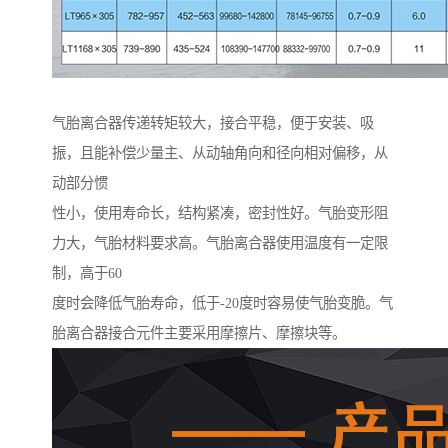
气胎离合器传递转矩较大，接合平稳，便于安装、吸
振，且能补偿少量主、从动轴角向和径向相对偏移，从
动部分惯
性小，使用寿命长，结构紧凑，密封性好。气胎变形阻
力大，气胎材料要求高。气胎离合器使用温度有一定限
制，高于60
度时会降低气胎寿命，低于-20度时容易使气胎变脆。气
胎离合器接合元件主要采用摩擦片、摩擦块等。