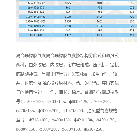
离合器橡胶气囊离合器橡胶气囊按结构分胎式和通风式
两种，由外胶层，内胶层，帘布层组成。压风机、钻机
的制动装置。气囊工作压力为0.75Mpa。采用弹性、撕
裂、耐磨性及强的橡胶原材料，合理的配合。突出其优
异的使用性能。工作时间长，稳定。普通型气囊规格型
号：ф300×100、ф500×125、ф600×125、ф700×200、
ф770×135、ф1000×200、ф1070×200、通风型气囊规格
型号：Ф318×100、ф400×130、ф421×130、ф450×130、
ф580× 150、ф500×260、ф610×160、ф610×260、