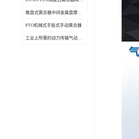
推盘式离合器中间金属盘摩擦盘18寸
PTO机械式手扳式手动离合器
工业上所需的动力传输气动离合器WCB424