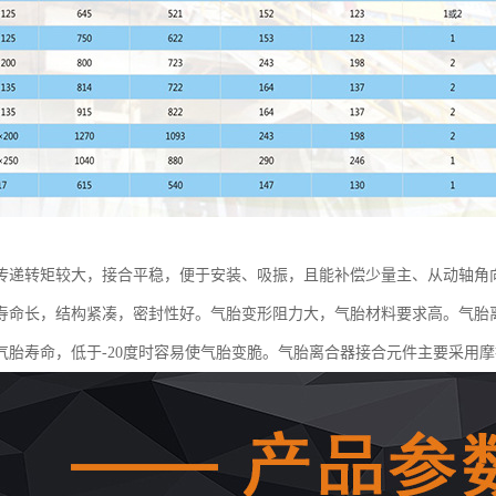
传递转矩较大，接合平稳，便于安装、吸振，且能补偿少量主、从动轴角
寿命长，结构紧凑，密封性好。气胎变形阻力大，气胎材料要求高。气胎离
气胎寿命，低于-20度时容易使气胎变脆。气胎离合器接合元件主要采用