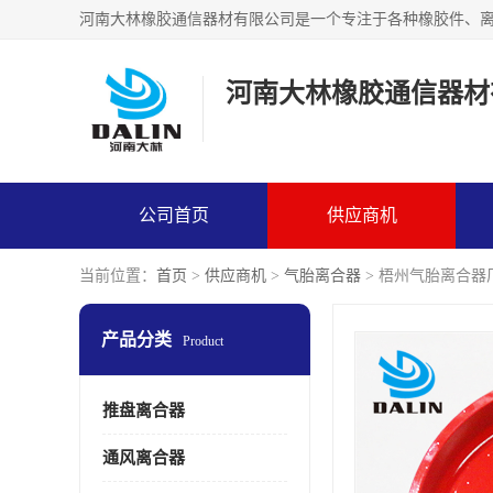
河南大林橡胶通信器材
公司首页
供应商机
当前位置：
首页
>
供应商机
>
气胎离合器
> 梧州气胎离合器
产品分类
Product
推盘离合器
通风离合器