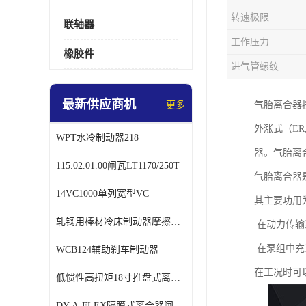
转速极限
联轴器
工作压力
橡胶件
进气管螺纹
最新供应商机
更多
气胎离合器
外涨式（ER,
WPT水冷制动器218
器。气胎离
115.02.01.00闸瓦LT1170/250T
气胎离合器
14VC1000单列宽型VC
其主要功用
轧钢用棒材冷床制动器摩擦片218
在动力传输
在泵组中充
WCB124辅助刹车制动器
在工况时可
低惯性高扭矩18寸推盘式离合器中心盘齿盘W18-11-101
DY-A-FLEX隔膜式离合器闸瓦总成7015125A