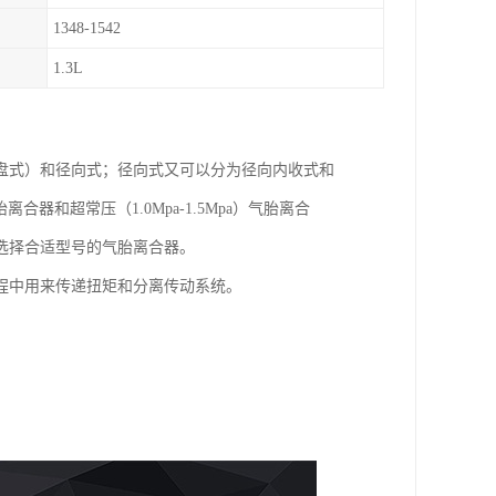
1348-1542
1.3L
盘式）和径向式；径向式又可以分为径向内收式和
胎离合器和超常压（1.0Mpa-1.5Mpa）气胎离合
选择合适型号的气胎离合器。
程中用来传递扭矩和分离传动系统。