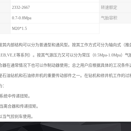
2332-2667
转速额定
0.7-0.8Mpa
气胎容积
M20*1.5
按其内部结构可以分为普通型和通风型。按其工作方式可分为轴向式（推
EB,VE,E等系列）。按其气源压力又可以分为常压（0.5Mpa-1.0Mpa）气
合器在通常情况下也可以作制动器使用；总之用户应根据具体的工况条件
是石油钻机和石油修井机的重要传动部件之一。在钻机和修井机工作的过
为：
系统中传递扭矩。
当离合器和传递扭矩。
以当气控刹车使用。