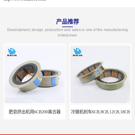
产品推荐
Development, design, production and sales in one of the manufacturing
enterprises
冷镦机刹车6CB,8CB,12CB,18CB
Airflex同等6CB200离合器