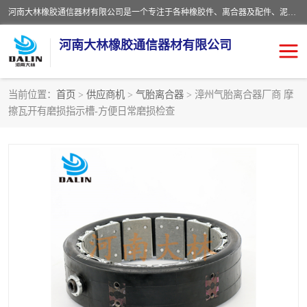
河南大林橡胶通信器材有限公司是一个专注于各种橡胶件、离合器及配件、泥浆泵及配件等产品设计制造和加工的企业。产品应用于矿山、冶金、石油、钢铁、化工、水泥、船舶、造纸、通用机械等各种大功率机械传动或制动装置。
河南大林橡胶通信器材有限公司
当前位置：
首页
>
供应商机
>
气胎离合器
> 漳州气胎离合器厂商 摩
擦瓦开有磨损指示槽-方便日常磨损检查
推盘离合器
通风离合器
VC离合器
矿山离合器
PO隔膜离合器
气胎离合器
泥浆泵空气包胶囊
气动元件
DY隔膜式离合器
CB离合器
KB离合器
实芯轮胎