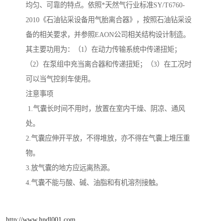
均匀、可靠的特点。依照*天然气行业标准SY/T6760-
2010《石油钻采设备用气胎离合器》，按照石油钻采设
备的相关要求，并参照EAON公司相关结构设计制造。
其主要功用为：（1）在动力传输系统中传递扭矩；
（2）在泵组中充当离合器和传递扭矩；（3）在工况时
可以当气控刹车使用。
注意事项
1.气囊长时间不用时，放置在室内干燥、阴凉、通风
处。
2.气囊应伸开平放，不得堆放，亦不得在气囊上堆压重
物。
3.放气囊的地方应远离热源。
4.气囊不能与酸、碱、油脂和有机溶剂接触。
http://www.hndl001.com