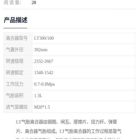
阅 读 量：
28
产品描述
离合器型号
LT300/100
气囊外径
392mm
转速极限
2332-2667
转速额定
1348-1542
工作压力
0.7-0.8Mpa
气胎容积
1.3L
进气管螺纹
M20*1.5
LT气胎离合器由钢圈、闸瓦、摩擦片、扭力杆、弹簧
片、离合器气胎组成。LT气胎离合器的工作过程是靠气