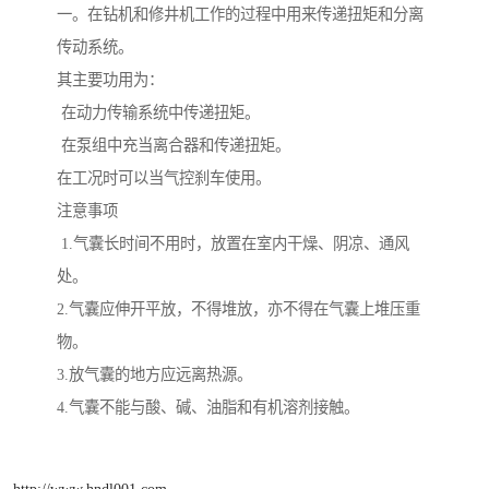
一。在钻机和修井机工作的过程中用来传递扭矩和分离
传动系统。
其主要功用为：
在动力传输系统中传递扭矩。
在泵组中充当离合器和传递扭矩。
在工况时可以当气控刹车使用。
注意事项
1.气囊长时间不用时，放置在室内干燥、阴凉、通风
处。
2.气囊应伸开平放，不得堆放，亦不得在气囊上堆压重
物。
3.放气囊的地方应远离热源。
4.气囊不能与酸、碱、油脂和有机溶剂接触。
http://www.hndl001.com