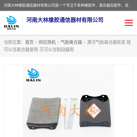
河南大林橡胶通信器材有限公司是一个专注于各种橡胶件、离合器及配件、泥浆泵及配件等产品设计制造和加工的企业。产品应用于矿山、冶金、石油、钢铁、化工、水泥、船舶、造纸、通用机械等各种大功率机械传动或制动装置。
河南大林橡胶通信器材有限公司
当前位置：
首页
>
供应商机
>
气胎离合器
> 漯河气胎离合器批发 既
可以当离合器使用-又可以当制动器用
推盘离合器
通风离合器
VC离合器
矿山离合器
PO隔膜离合器
气胎离合器
泥浆泵空气包胶囊
气动元件
DY隔膜式离合器
CB离合器
KB离合器
实芯轮胎