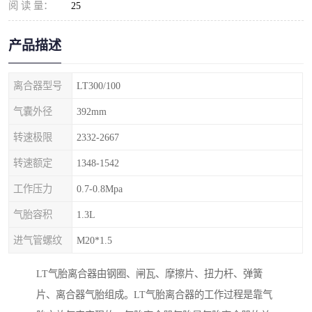
阅 读 量：
25
产品描述
离合器型号
LT300/100
气囊外径
392mm
转速极限
2332-2667
转速额定
1348-1542
工作压力
0.7-0.8Mpa
气胎容积
1.3L
进气管螺纹
M20*1.5
LT气胎离合器由钢圈、闸瓦、摩擦片、扭力杆、弹簧
片、离合器气胎组成。LT气胎离合器的工作过程是靠气