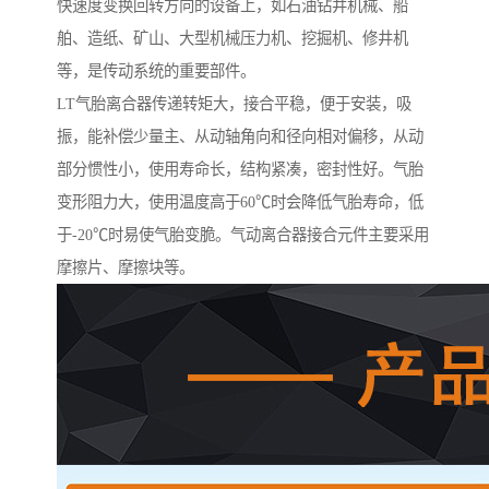
快速度变换回转方向的设备上，如石油钻井机械、船
舶、造纸、矿山、大型机械压力机、挖掘机、修井机
等，是传动系统的重要部件。
LT气胎离合器传递转矩大，接合平稳，便于安装，吸
振，能补偿少量主、从动轴角向和径向相对偏移，从动
部分惯性小，使用寿命长，结构紧凑，密封性好。气胎
变形阻力大，使用温度高于60℃时会降低气胎寿命，低
于-20℃时易使气胎变脆。气动离合器接合元件主要采用
摩擦片、摩擦块等。