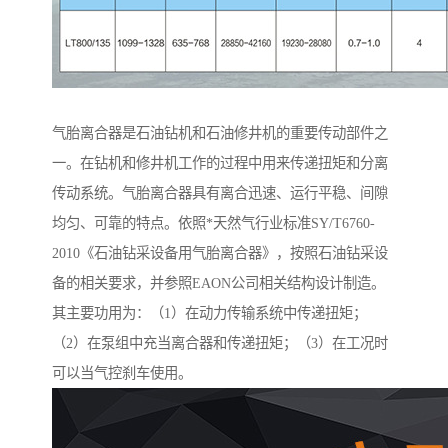
气胎离合器是石油钻机和石油修井机的重要传动部件之
一。在钻机和修井机工作的过程中用来传递扭矩和分离
传动系统。气胎离合器具有离合迅速、运行平稳、间隙
均匀、可靠的特点。依照*天然气行业标准SY/T6760-
2010《石油钻采设备用气胎离合器》，按照石油钻采设
备的相关要求，并参照EAON公司相关结构设计制造。
其主要功用为：（1）在动力传输系统中传递扭矩；
（2）在泵组中充当离合器和传递扭矩；（3）在工况时
可以当气控刹车使用。