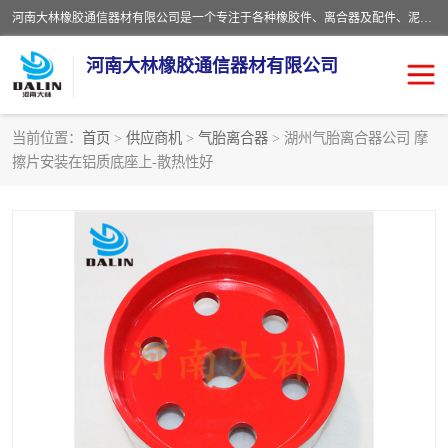
河南大林橡胶通信器材有限公司是一个专注于各种橡胶件、离合器及配件、泥浆泵及配件等产品设计制造和加工的企业。产品应用于矿山、冶金、石油、钢铁、化工、水泥、船舶、造纸、通用机械等各种大功率机械传动或制动装置。
河南大林橡胶通信器材有限公司
当前位置：
首页
>
供应商机
>
气胎离合器
> 湖州气胎离合器公司 摩
擦片安装在铝质底座上-散热性好
推盘离合器
通风离合器
VC离合器
矿山离合器
PO隔膜离合器
气胎离合器
泥浆泵空气包胶囊
气动元件
DY隔膜式离合器
CB离合器
KB离合器
实芯轮胎