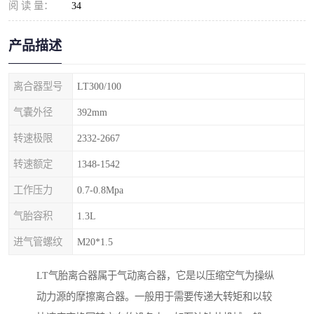
阅 读 量：
34
产品描述
离合器型号
LT300/100
气囊外径
392mm
转速极限
2332-2667
转速额定
1348-1542
工作压力
0.7-0.8Mpa
气胎容积
1.3L
进气管螺纹
M20*1.5
LT气胎离合器属于气动离合器，它是以压缩空气为操纵
动力源的摩擦离合器。一般用于需要传递大转矩和以较