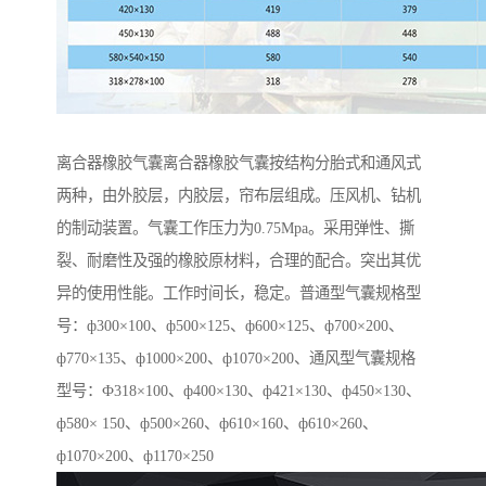
离合器橡胶气囊离合器橡胶气囊按结构分胎式和通风式
两种，由外胶层，内胶层，帘布层组成。压风机、钻机
的制动装置。气囊工作压力为0.75Mpa。采用弹性、撕
裂、耐磨性及强的橡胶原材料，合理的配合。突出其优
异的使用性能。工作时间长，稳定。普通型气囊规格型
号：ф300×100、ф500×125、ф600×125、ф700×200、
ф770×135、ф1000×200、ф1070×200、通风型气囊规格
型号：Ф318×100、ф400×130、ф421×130、ф450×130、
ф580× 150、ф500×260、ф610×160、ф610×260、
ф1070×200、ф1170×250