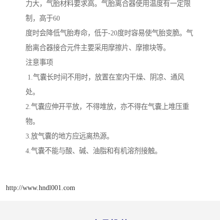
力大，气胎材料要求高。气胎离合器使用温度有一定限
制，高于60
度时会降低气胎寿命，低于-20度时容易使气胎变脆。气
胎离合器接合元件主要采用摩擦片、摩擦块等。
注意事项
1.气囊长时间不用时，放置在室内干燥、阴凉、通风
处。
2.气囊应伸开平放，不得堆放，亦不得在气囊上堆压重
物。
3.放气囊的地方应远离热源。
4.气囊不能与酸、碱、油脂和有机溶剂接触。
http://www.hndl001.com