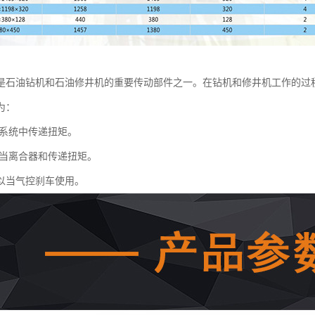
是石油钻机和石油修井机的重要传动部件之一。在钻机和修井机工作的过
为：
系统中传递扭矩。
当离合器和传递扭矩。
以当气控刹车使用。