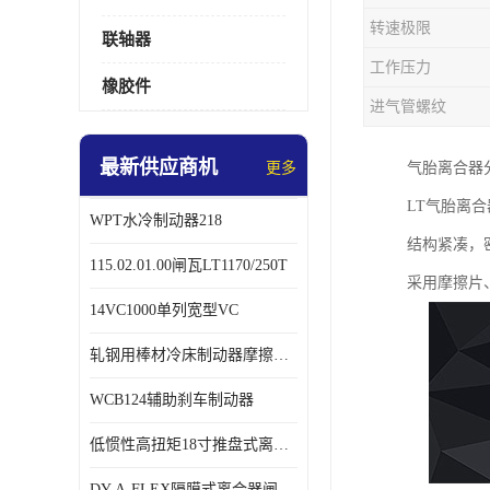
转速极限
联轴器
工作压力
橡胶件
进气管螺纹
最新供应商机
更多
气胎离合器
LT气胎离
WPT水冷制动器218
结构紧凑，
115.02.01.00闸瓦LT1170/250T
采用摩擦片
14VC1000单列宽型VC
轧钢用棒材冷床制动器摩擦片218
WCB124辅助刹车制动器
低惯性高扭矩18寸推盘式离合器中心盘齿盘W18-11-101
DY-A-FLEX隔膜式离合器闸瓦总成7015125A