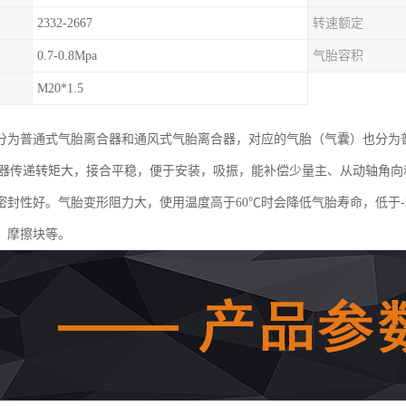
2332-2667
转速额定
0.7-0.8Mpa
气胎容积
M20*1.5
分为普通式气胎离合器和通风式气胎离合器，对应的气胎（气囊）也分为
合器传递转矩大，接合平稳，便于安装，吸振，能补偿少量主、从动轴角
密封性好。气胎变形阻力大，使用温度高于60℃时会降低气胎寿命，低于-
、摩擦块等。