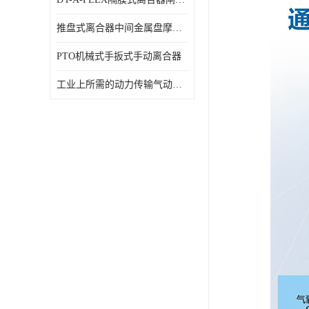
推盘式离合器中间金属盘摩擦盘18寸
PTO机械式手扳式手动离合器
工业上所需的动力传输气动离合器WCB424