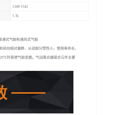
1348-1542
1.3L
普通式气胎和通风式气胎
向和径向相对偏移，从动部分惯性小，使用寿命长，
20℃时易使气胎变脆。气动离合器接合元件主要