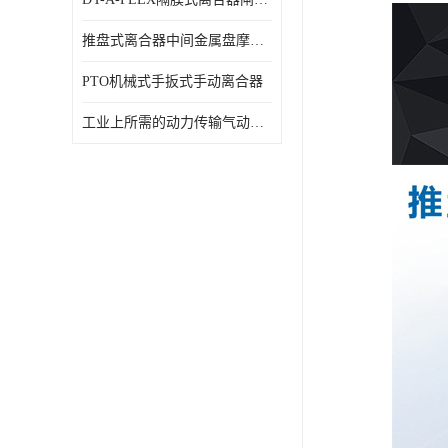
推盘式离合器中间金属盘摩擦盘18寸
PTO机械式手扳式手动离合器
工业上所需的动力传输气动离合器WCB424