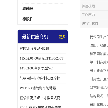
转速极限
联轴器
工作压力
橡胶件
进气管螺纹
最新供应商机
更多
我公司生产
油田、船舶
WPT水冷制动器218
和不同轴度
115.02.01.00闸瓦LT1170/250T
单，制造成
14VC1000单列宽型VC
器主要由钢
轧钢用棒材冷床制动器摩擦片218
时灵敏，通
LT气胎离
WCB124辅助刹车制动器
结构紧凑，
低惯性高扭矩18寸推盘式离合器中心盘齿盘W18-11-101
采用摩擦片
DY-A-FLEX隔膜式离合器闸瓦总成7015125A