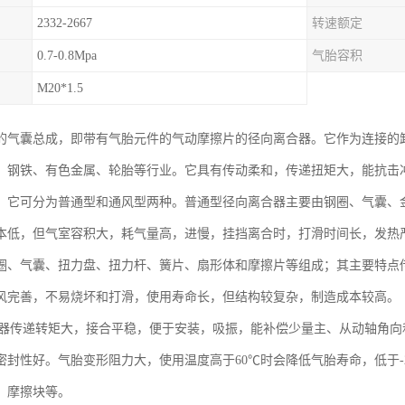
2332-2667
转速额定
0.7-0.8Mpa
气胎容积
M20*1.5
的气囊总成，即带有气胎元件的气动摩擦片的径向离合器。它作为连接的
、钢铁、有色金属、轮胎等行业。它具有传动柔和，传递扭矩大，能抗击
。它可分为普通型和通风型两种。普通型径向离合器主要由钢圈、气囊、
本低，但气室容积大，耗气量高，进慢，挂挡离合时，打滑时间长，发热
圈、气囊、扭力盘、扭力杆、簧片、扇形体和摩擦片等组成；其主要特点
风完善，不易烧坏和打滑，使用寿命长，但结构较复杂，制造成本较高。
合器传递转矩大，接合平稳，便于安装，吸振，能补偿少量主、从动轴角
密封性好。气胎变形阻力大，使用温度高于60℃时会降低气胎寿命，低于-
、摩擦块等。