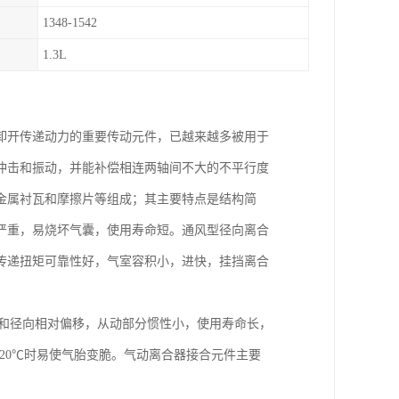
1348-1542
1.3L
卸开传递动力的重要传动元件，已越来越多被用于
冲击和振动，并能补偿相连两轴间不大的不平行度
金属衬瓦和摩擦片等组成；其主要特点是结构简
严重，易烧坏气囊，使用寿命短。通风型径向离合
传递扭矩可靠性好，气室容积小，进快，挂挡离合
向和径向相对偏移，从动部分惯性小，使用寿命长，
20℃时易使气胎变脆。气动离合器接合元件主要