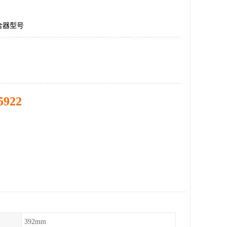
合器型号
5922
392mm