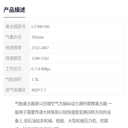
产品描述
离合器型号
LT300/100
气囊外径
392mm
转速极限
2332-2667
转速额定
1348-1542
工作压力
0.7-0.8Mpa
气胎容积
1.3L
进气管螺纹
M20*1.5
气胎离合器是以压缩空气为操纵动力源的摩擦离合器.一
般用于需要传递大转矩和以较快速度变换回转方向的设
备上,如石油钻井机械、船舶、大型机械压力机、挖掘