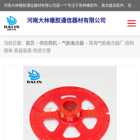
河南大林橡胶通信器材有限公司是一个专注于各种橡胶件、离合器及配件、泥浆泵及配件等产品设计制造和加工的企业。产品应用于矿山、冶金、石油、钢铁、化工、水泥、船舶、造纸、通用机械等各种大功率机械传动或制动装置。
河南大林橡胶通信器材有限公司
当前位置：
首页
>
供应商机
>
气胎离合器
> 珠海气胎离合器厂 结构
简单-拆装容易-检修方便
推盘离合器
通风离合器
VC离合器
矿山离合器
PO隔膜离合器
气胎离合器
泥浆泵空气包胶囊
气动元件
DY隔膜式离合器
CB离合器
KB离合器
实芯轮胎