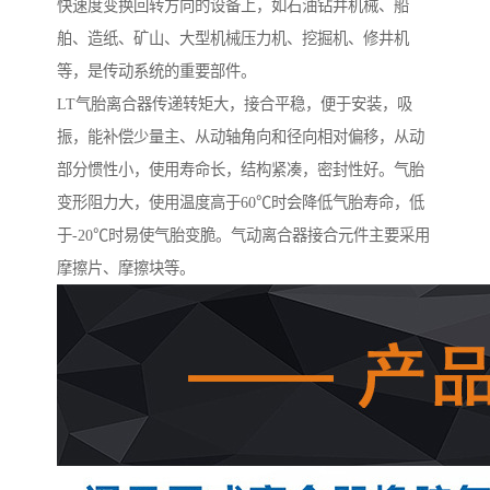
快速度变换回转方向的设备上，如石油钻井机械、船
舶、造纸、矿山、大型机械压力机、挖掘机、修井机
等，是传动系统的重要部件。
LT气胎离合器传递转矩大，接合平稳，便于安装，吸
振，能补偿少量主、从动轴角向和径向相对偏移，从动
部分惯性小，使用寿命长，结构紧凑，密封性好。气胎
变形阻力大，使用温度高于60℃时会降低气胎寿命，低
于-20℃时易使气胎变脆。气动离合器接合元件主要采用
摩擦片、摩擦块等。