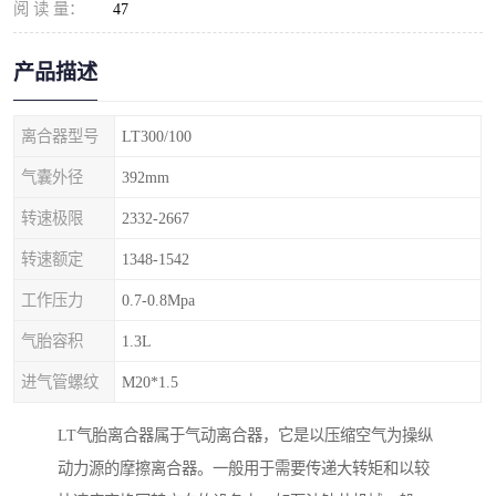
阅 读 量：
47
产品描述
离合器型号
LT300/100
气囊外径
392mm
转速极限
2332-2667
转速额定
1348-1542
工作压力
0.7-0.8Mpa
气胎容积
1.3L
进气管螺纹
M20*1.5
LT气胎离合器属于气动离合器，它是以压缩空气为操纵
动力源的摩擦离合器。一般用于需要传递大转矩和以较