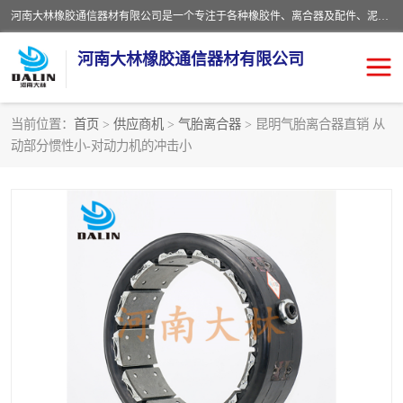
河南大林橡胶通信器材有限公司是一个专注于各种橡胶件、离合器及配件、泥浆泵及配件等产品设计制造和加工的企业。产品应用于矿山、冶金、石油、钢铁、化工、水泥、船舶、造纸、通用机械等各种大功率机械传动或制动装置。
河南大林橡胶通信器材有限公司
当前位置：
首页
>
供应商机
>
气胎离合器
> 昆明气胎离合器直销 从
动部分惯性小-对动力机的冲击小
推盘离合器
通风离合器
VC离合器
矿山离合器
PO隔膜离合器
气胎离合器
泥浆泵空气包胶囊
气动元件
DY隔膜式离合器
CB离合器
KB离合器
实芯轮胎