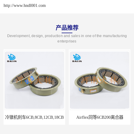
http://www.hndl001.com
产品推荐
Development, design, production and sales in one of the manufacturing
enterprises
冷镦机刹车6CB,8CB,12CB,18CB
Airflex同等6CB200离合器