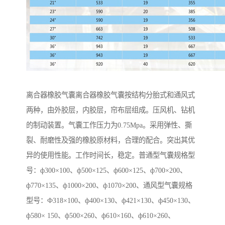
离合器橡胶气囊离合器橡胶气囊按结构分胎式和通风式
两种，由外胶层，内胶层，帘布层组成。压风机、钻机
的制动装置。气囊工作压力为0.75Mpa。采用弹性、撕
裂、耐磨性及强的橡胶原材料，合理的配合。突出其优
异的使用性能。工作时间长，稳定。普通型气囊规格型
号：ф300×100、ф500×125、ф600×125、ф700×200、
ф770×135、ф1000×200、ф1070×200、通风型气囊规格
型号：Ф318×100、ф400×130、ф421×130、ф450×130、
ф580× 150、ф500×260、ф610×160、ф610×260、