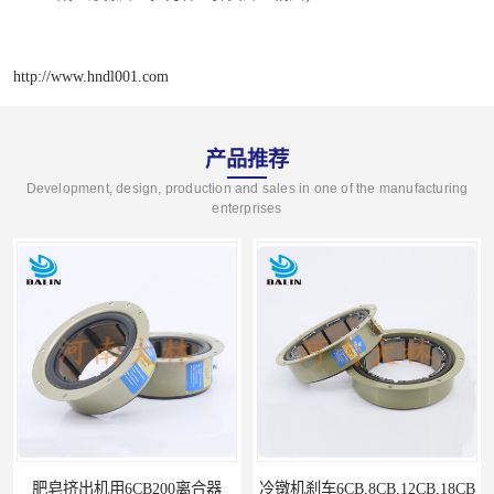
http://www.hndl001.com
产品推荐
Development, design, production and sales in one of the manufacturing
enterprises
肥皂挤出机用6CB200离合器
冷镦机刹车6CB,8CB,12CB,18CB