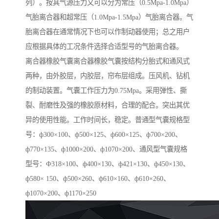
列）。按其气源压力又可以分为常压（0.5Mpa-1.0Mpa）
气胎离合器和超常压（1.0Mpa-1.5Mpa）气胎离合器。气
胎离合器在通常情况下也可以作制动器使用；总之用户
应根据具体的工况条件选择合适型号的气胎离合器。
离合器橡胶气囊离合器橡胶气囊按结构分胎式和通风式
两种，由外胶层，内胶层，帘布层组成。压风机、钻机
的制动装置。气囊工作压力为0.75Mpa。采用弹性、撕
裂、耐磨性及强的橡胶原材料，合理的配合。突出其优
异的使用性能。工作时间长，稳定。普通型气囊规格型
号：ф300×100、ф500×125、ф600×125、ф700×200、
ф770×135、ф1000×200、ф1070×200、通风型气囊规格
型号：Ф318×100、ф400×130、ф421×130、ф450×130、
ф580× 150、ф500×260、ф610×160、ф610×260、
ф1070×200、ф1170×250