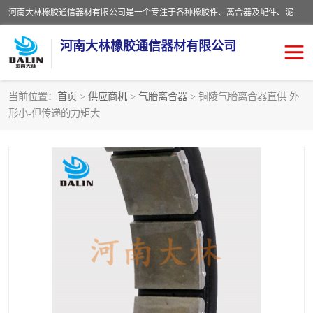
河南大林橡胶通信器材有限公司是一个专注于各种橡胶件、离合器及配件、泥浆泵及配件等产品设计制造和加工的企业。产品应用于矿山、冶金、石油、钢铁、化工、水泥、船舶、造纸、通用机械等各种大功率机械传动或制动装置。
河南大林橡胶通信器材有限公司
当前位置：
首页
>
供应商机
>
气胎离合器
> 铜陵气胎离合器直供 外
形小-但传递的力矩大
推盘离合器
通风离合器
VC离合器
矿山离合器
PO隔膜离合器
气胎离合器
泥浆泵空气包胶囊
气动元件
DY隔膜式离合器
CB离合器
KB离合器
实芯轮胎