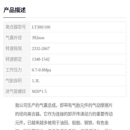
产品描述
离合器型号
LT300/100
气囊外径
392mm
转速极限
2332-2667
转速额定
1348-1542
工作压力
0.7-0.8Mpa
气胎容积
1.3L
进气管螺纹
M20*1.5
我公司生产的气囊总成，即带有气胎元件的气动摩擦片
的径向离合器。它作为连接的卸开传递动力的重要传动
元件，已越来越多被用于油田、船舶、钢铁、有色金