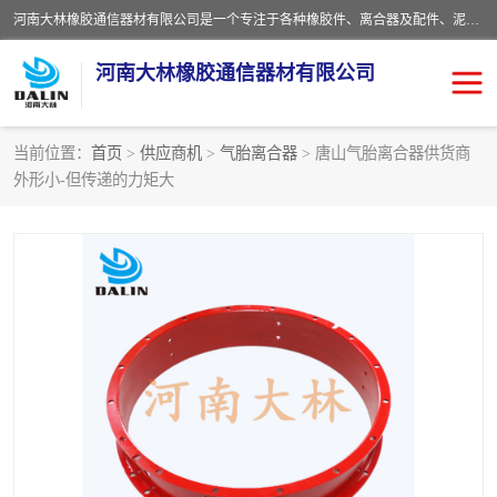
河南大林橡胶通信器材有限公司是一个专注于各种橡胶件、离合器及配件、泥浆泵及配件等产品设计制造和加工的企业。产品应用于矿山、冶金、石油、钢铁、化工、水泥、船舶、造纸、通用机械等各种大功率机械传动或制动装置。
河南大林橡胶通信器材有限公司
当前位置：
首页
>
供应商机
>
气胎离合器
> 唐山气胎离合器供货商
外形小-但传递的力矩大
推盘离合器
通风离合器
VC离合器
矿山离合器
PO隔膜离合器
气胎离合器
泥浆泵空气包胶囊
气动元件
DY隔膜式离合器
CB离合器
KB离合器
实芯轮胎