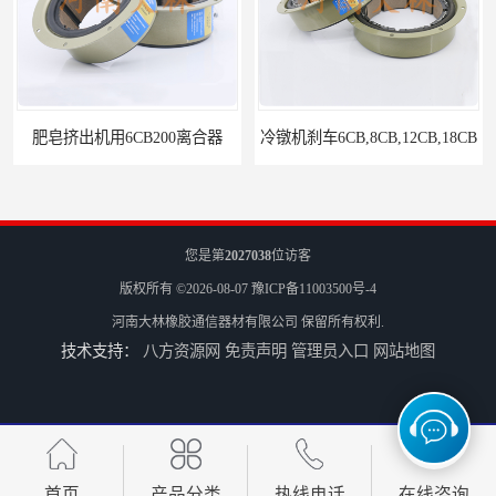
冷镦机刹车6CB,8CB,12CB,18CB
Airflex同等6CB200离合器
您是第
2027038
位访客
版权所有 ©2026-08-07
豫ICP备11003500号-4
河南大林橡胶通信器材有限公司
保留所有权利.
技术支持：
八方资源网
免责声明
管理员入口
网站地图
冷镦机电机用小型8CB250离合器制动器刹车
气胎鼓式小型4CB200离合器刹车
首页
产品分类
热线电话
在线咨询