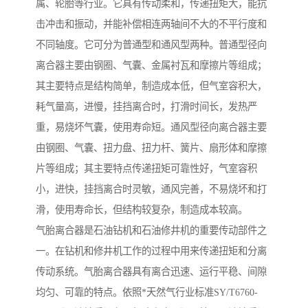
属、轮胎等行业。它具有传动柔和，传递扭矩大，能抗
击冲击和振动，并能补偿相连两轴间不大的不平行度和
不同轴度。它可分为普通型和通风型两种。普通型径向
离合器主要由钢圈、气囊、金属衬瓦和摩擦片等组成；
其主要特点是结构简单，制造成本低，但气室容积大，
耗气量高，进慢，挂挡离合时，打滑时间长，发热严
重，易烧坏气囊，使用寿命短。通风型径向离合器主要
由钢圈、气囊、扭力盘、扭力杆、簧片、扇形体和摩擦
片等组成；其主要特点传递扭矩可靠性好，气室容积
小，进快，挂挡离合时灵敏，通风完善，不易烧坏和打
滑，使用寿命长，但结构较复杂，制造成本较高。
气胎离合器是石油钻机和石油修井机的重要传动部件之
一。在钻机和修井机工作的过程中用来传递扭矩和分离
传动系统。气胎离合器具有离合迅速、运行平稳、间隙
均匀、可靠的特点。依照*天然气行业标准SY/T6760-