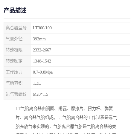
产品描述
离合器型号
LT300/100
气囊外径
392mm
转速极限
2332-2667
转速额定
1348-1542
工作压力
0.7-0.8Mpa
气胎容积
1.3L
进气管螺纹
M20*1.5
LT气胎离合器由钢圈、闸瓦、摩擦片、扭力杆、弹簧
片、离合器气胎组成。LT气胎离合器的工作过程是靠气
胎充放气来实现的，气胎离合器气胎是气胎离合器的关