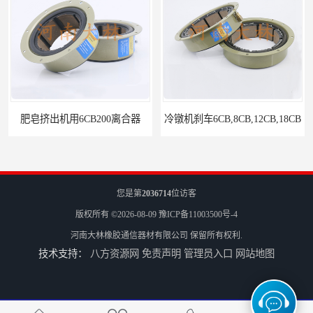
肥皂挤出机用6CB200离合器
冷镦机刹车6CB,8CB,12CB,18CB
您是第
2036714
位访客
版权所有 ©2026-08-09
豫ICP备11003500号-4
河南大林橡胶通信器材有限公司
保留所有权利.
技术支持：
八方资源网
免责声明
管理员入口
网站地图
Airflex同等6CB200离合器
冷镦机电机用小型8CB250离合器制动器刹车