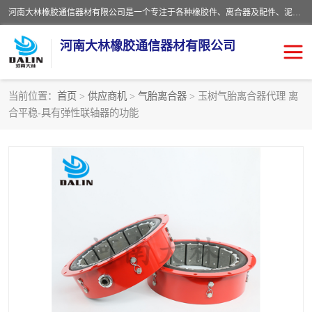
河南大林橡胶通信器材有限公司是一个专注于各种橡胶件、离合器及配件、泥浆泵及配件等产品设计制造和加工的企业。产品应用于矿山、冶金、石油、钢铁、化工、水泥、船舶、造纸、通用机械等各种大功率机械传动或制动装置。
河南大林橡胶通信器材有限公司
当前位置：
首页
>
供应商机
>
气胎离合器
> 玉树气胎离合器代理 离
合平稳-具有弹性联轴器的功能
推盘离合器
通风离合器
VC离合器
矿山离合器
PO隔膜离合器
气胎离合器
泥浆泵空气包胶囊
气动元件
DY隔膜式离合器
CB离合器
KB离合器
实芯轮胎