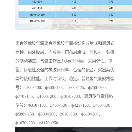
离合器橡胶气囊离合器橡胶气囊按结构分胎式和通风式
两种，由外胶层，内胶层，帘布层组成。压风机、钻机
的制动装置。气囊工作压力为0.75Mpa。采用弹性、撕
裂、耐磨性及强的橡胶原材料，合理的配合。突出其优
异的使用性能。工作时间长，稳定。普通型气囊规格型
号：ф300×100、ф500×125、ф600×125、ф700×200、
ф770×135、ф1000×200、ф1070×200、通风型气囊规格
型号：Ф318×100、ф400×130、ф421×130、ф450×130、
ф580× 150、ф500×260、ф610×160、ф610×260、
ф1070×200、ф1170×250