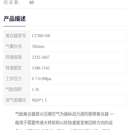
阅 读 量：
63
产品描述
离合器型号
LT300/100
气囊外径
392mm
转速极限
2332-2667
转速额定
1348-1542
工作压力
0.7-0.8Mpa
气胎容积
1.3L
进气管螺纹
M20*1.5
气胎离合器是以压缩空气为操纵动力源的摩擦离合器.一
般用于需要传递大转矩和以较快速度变换回转方向的设