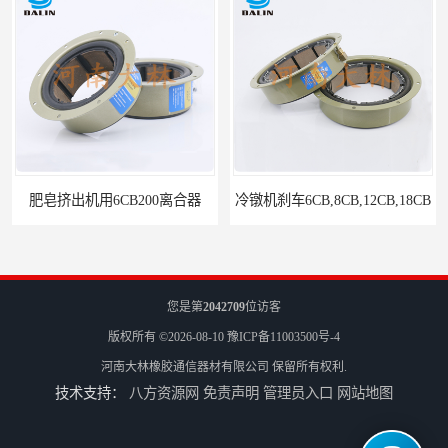
肥皂挤出机用6CB200离合器
冷镦机刹车6CB,8CB,12CB,18CB
您是第
2042709
位访客
版权所有 ©2026-08-10
豫ICP备11003500号-4
河南大林橡胶通信器材有限公司
保留所有权利.
技术支持：
八方资源网
免责声明
管理员入口
网站地图