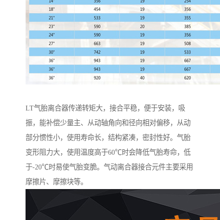
LT气胎离合器传递转矩大，接合平稳，便于安装，吸
振，能补偿少量主、从动轴角向和径向相对偏移，从动
部分惯性小，使用寿命长，结构紧凑，密封性好。气胎
变形阻力大，使用温度高于60℃时会降低气胎寿命，低
于-20℃时易使气胎变脆。气动离合器接合元件主要采用
摩擦片、摩擦块等。