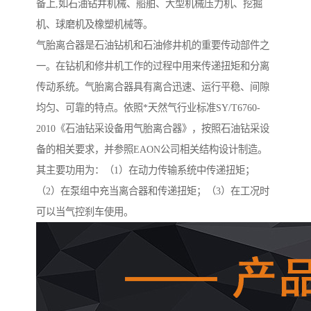
备上,如石油钻井机械、船舶、大型机械压力机、挖掘
机、球磨机及橡塑机械等。
气胎离合器是石油钻机和石油修井机的重要传动部件之
一。在钻机和修井机工作的过程中用来传递扭矩和分离
传动系统。气胎离合器具有离合迅速、运行平稳、间隙
均匀、可靠的特点。依照*天然气行业标准SY/T6760-
2010《石油钻采设备用气胎离合器》，按照石油钻采设
备的相关要求，并参照EAON公司相关结构设计制造。
其主要功用为：（1）在动力传输系统中传递扭矩；
（2）在泵组中充当离合器和传递扭矩；（3）在工况时
可以当气控刹车使用。