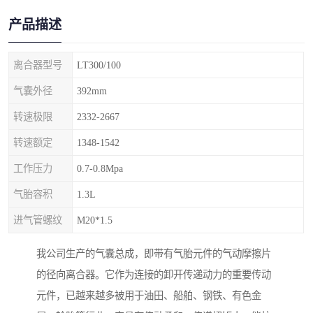
产品描述
离合器型号
LT300/100
气囊外径
392mm
转速极限
2332-2667
转速额定
1348-1542
工作压力
0.7-0.8Mpa
气胎容积
1.3L
进气管螺纹
M20*1.5
我公司生产的气囊总成，即带有气胎元件的气动摩擦片
的径向离合器。它作为连接的卸开传递动力的重要传动
元件，已越来越多被用于油田、船舶、钢铁、有色金