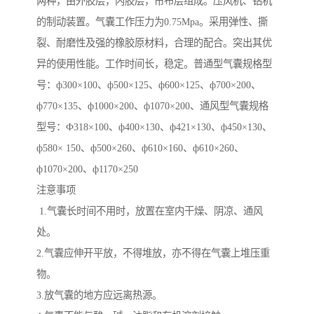
两种，由外胶层，内胶层，帘布层组成。压风机、钻机
的制动装置。气囊工作压力为0.75Mpa。采用弹性、撕
裂、耐磨性及强的橡胶原材料，合理的配合。突出其优
异的使用性能。工作时间长，稳定。普通型气囊规格型
号：ф300×100、ф500×125、ф600×125、ф700×200、
ф770×135、ф1000×200、ф1070×200、通风型气囊规格
型号：Ф318×100、ф400×130、ф421×130、ф450×130、
ф580× 150、ф500×260、ф610×160、ф610×260、
ф1070×200、ф1170×250
注意事项
1.气囊长时间不用时，放置在室内干燥、阴凉、通风
处。
2.气囊应伸开平放，不得堆放，亦不得在气囊上堆压重
物。
3.放气囊的地方应远离热源。