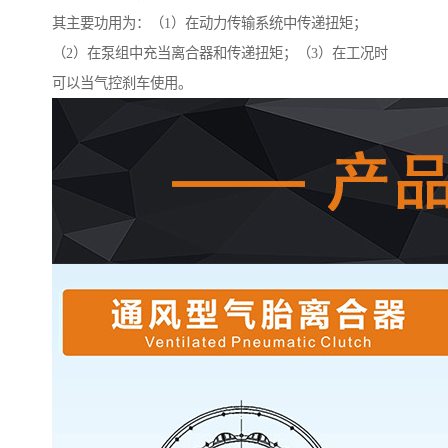
其主要功用为：（1）在动力传输系统中传递扭矩；
（2）在泵组中充当离合器和传递扭矩；（3）在工况时
可以当气控刹车使用。