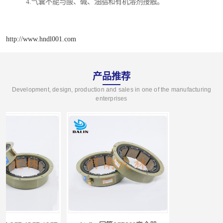
4.气囊不能与酸、碱、油脂和有机溶剂接触。
http://www.hndl001.com
产品推荐
Development, design, production and sales in one of the manufacturing
enterprises