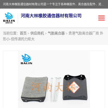
河南大林橡胶通信器材有限公司是一个专注于各种橡胶件、离合器及配件、泥浆泵及配件等产品设计制造和加工的企业。产品应用于矿山、冶金、石油、钢铁、化工、水泥、船舶、造纸、通用机械等各种大功率机械传动或制动装置。
河南大林橡胶通信器材有限公司
当前位置：
首页
>
供应商机
>
气胎离合器
> 贵港气胎离合器厂商 外
形小-但传递的力矩大
推盘离合器
通风离合器
VC离合器
矿山离合器
PO隔膜离合器
气胎离合器
泥浆泵空气包胶囊
气动元件
DY隔膜式离合器
CB离合器
KB离合器
实芯轮胎