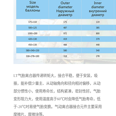
LT气胎离合器传递转矩大，接合平稳，便于安装，吸
振，能补偿少量主、从动轴角向和径向相对偏移，从动
部分惯性小，使用寿命长，结构紧凑，密封性好。气胎
变形阻力大，使用温度高于60℃时会降低气胎寿命，低
于-20℃时易使气胎变脆。气动离合器接合元件主要采用
摩擦片、摩擦块等。