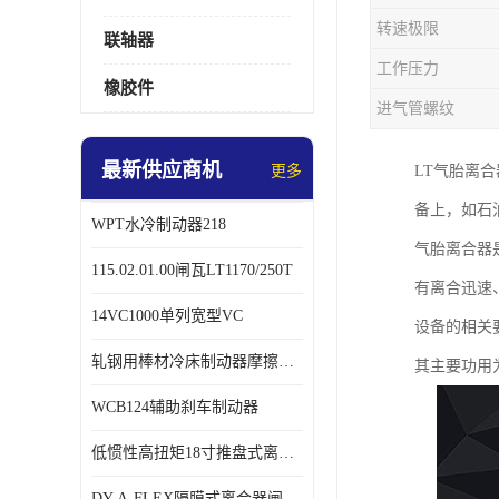
转速极限
联轴器
工作压力
橡胶件
进气管螺纹
最新供应商机
更多
LT气胎离
备上，如石
WPT水冷制动器218
气胎离合器
115.02.01.00闸瓦LT1170/250T
有离合迅速、
14VC1000单列宽型VC
设备的相关
轧钢用棒材冷床制动器摩擦片218
其主要功用
WCB124辅助刹车制动器
低惯性高扭矩18寸推盘式离合器中心盘齿盘W18-11-101
DY-A-FLEX隔膜式离合器闸瓦总成7015125A