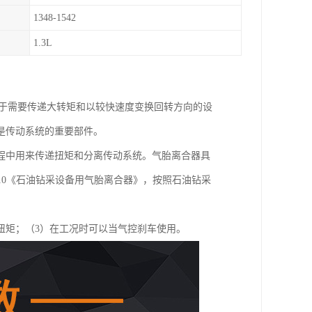
1348-1542
1.3L
用于需要传递大转矩和以较快速度变换回转方向的设
是传动系统的重要部件。
程中用来传递扭矩和分离传动系统。气胎离合器具
2010《石油钻采设备用气胎离合器》，按照石油钻采
扭矩；（3）在工况时可以当气控刹车使用。