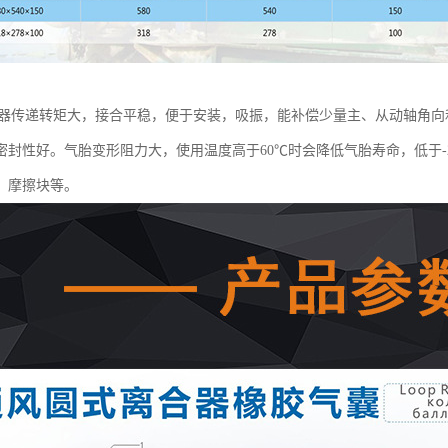
合器传递转矩大，接合平稳，便于安装，吸振，能补偿少量主、从动轴角
密封性好。气胎变形阻力大，使用温度高于60℃时会降低气胎寿命，低于-
、摩擦块等。