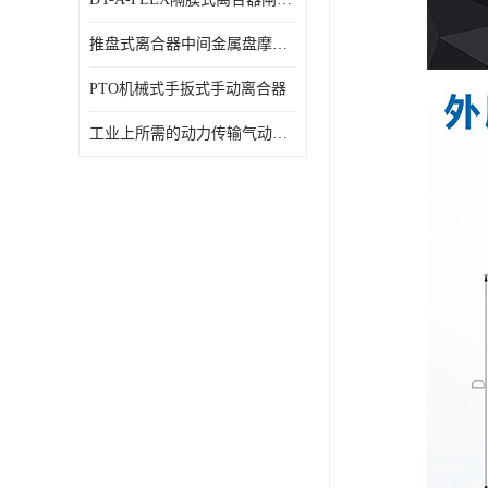
推盘式离合器中间金属盘摩擦盘18寸
PTO机械式手扳式手动离合器
工业上所需的动力传输气动离合器WCB424