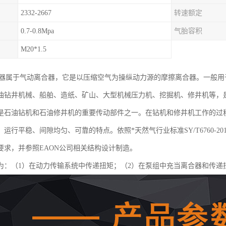
2332-2667
转速额定
0.7-0.8Mpa
气胎容积
M20*1.5
合器属于气动离合器，它是以压缩空气为操纵动力源的摩擦离合器。一般
油钻井机械、船舶、造纸、矿山、大型机械压力机、挖掘机、修井机等，
是石油钻机和石油修井机的重要传动部件之一。在钻机和修井机工作的过
运行平稳、间隙均匀、可靠的特点。依照*天然气行业标准SY/T6760-
要求，并参照EAON公司相关结构设计制造。
为：（1）在动力传输系统中传递扭矩；（2）在泵组中充当离合器和传递