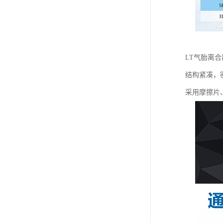
LT气胎离
结构紧凑，
采用摩擦片