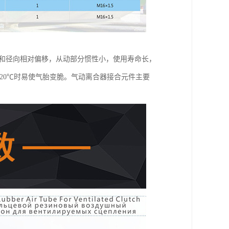
向和径向相对偏移，从动部分惯性小，使用寿命长，
20℃时易使气胎变脆。气动离合器接合元件主要