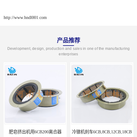
http://www.hndl001.com
产品推荐
Development, design, production and sales in one of the manufacturing
enterprises
肥皂挤出机用6CB200离合器
冷镦机刹车6CB,8CB,12CB,18CB