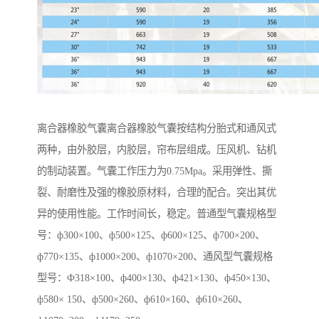
离合器橡胶气囊离合器橡胶气囊按结构分胎式和通风式
两种，由外胶层，内胶层，帘布层组成。压风机、钻机
的制动装置。气囊工作压力为0.75Mpa。采用弹性、撕
裂、耐磨性及强的橡胶原材料，合理的配合。突出其优
异的使用性能。工作时间长，稳定。普通型气囊规格型
号：ф300×100、ф500×125、ф600×125、ф700×200、
ф770×135、ф1000×200、ф1070×200、通风型气囊规格
型号：Ф318×100、ф400×130、ф421×130、ф450×130、
ф580× 150、ф500×260、ф610×160、ф610×260、