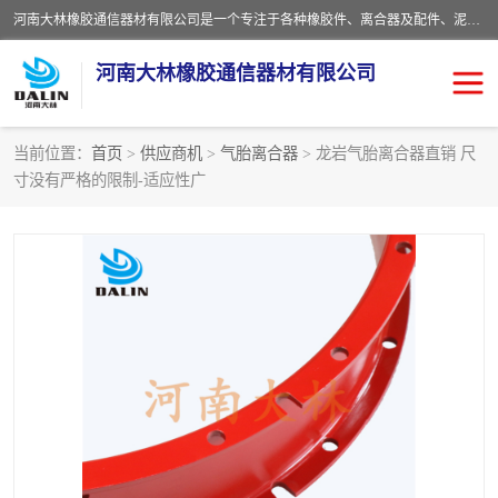
河南大林橡胶通信器材有限公司是一个专注于各种橡胶件、离合器及配件、泥浆泵及配件等产品设计制造和加工的企业。产品应用于矿山、冶金、石油、钢铁、化工、水泥、船舶、造纸、通用机械等各种大功率机械传动或制动装置。
河南大林橡胶通信器材有限公司
当前位置：
首页
>
供应商机
>
气胎离合器
> 龙岩气胎离合器直销 尺
寸没有严格的限制-适应性广
推盘离合器
通风离合器
VC离合器
矿山离合器
PO隔膜离合器
气胎离合器
泥浆泵空气包胶囊
气动元件
DY隔膜式离合器
CB离合器
KB离合器
实芯轮胎