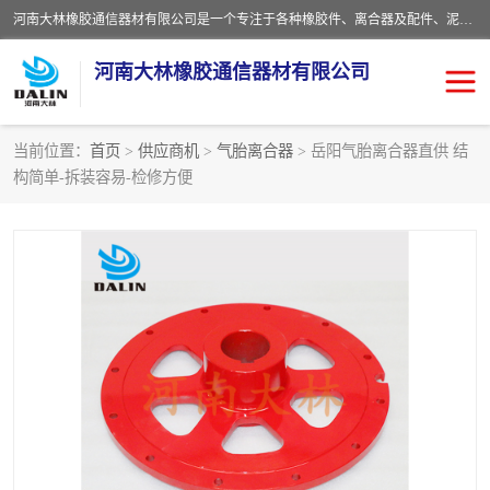
河南大林橡胶通信器材有限公司是一个专注于各种橡胶件、离合器及配件、泥浆泵及配件等产品设计制造和加工的企业。产品应用于矿山、冶金、石油、钢铁、化工、水泥、船舶、造纸、通用机械等各种大功率机械传动或制动装置。
河南大林橡胶通信器材有限公司
当前位置：
首页
>
供应商机
>
气胎离合器
> 岳阳气胎离合器直供 结
构简单-拆装容易-检修方便
推盘离合器
通风离合器
VC离合器
矿山离合器
PO隔膜离合器
气胎离合器
泥浆泵空气包胶囊
气动元件
DY隔膜式离合器
CB离合器
KB离合器
实芯轮胎