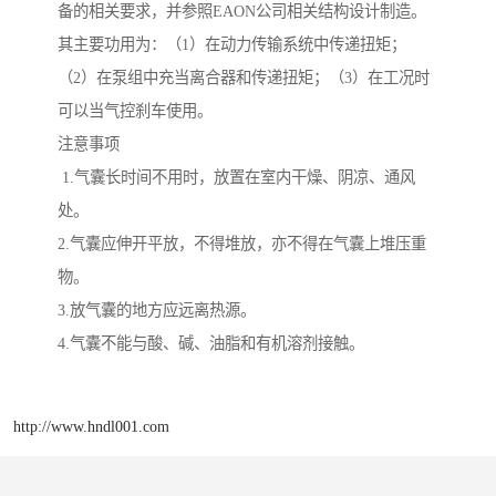
备的相关要求，并参照EAON公司相关结构设计制造。
其主要功用为：（1）在动力传输系统中传递扭矩；
（2）在泵组中充当离合器和传递扭矩；（3）在工况时
可以当气控刹车使用。
注意事项
1.气囊长时间不用时，放置在室内干燥、阴凉、通风
处。
2.气囊应伸开平放，不得堆放，亦不得在气囊上堆压重
物。
3.放气囊的地方应远离热源。
4.气囊不能与酸、碱、油脂和有机溶剂接触。
http://www.hndl001.com