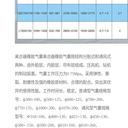
离合器橡胶气囊离合器橡胶气囊按结构分胎式和通风式
两种，由外胶层，内胶层，帘布层组成。压风机、钻机
的制动装置。气囊工作压力为0.75Mpa。采用弹性、撕
裂、耐磨性及强的橡胶原材料，合理的配合。突出其优
异的使用性能。工作时间长，稳定。普通型气囊规格型
号：ф300×100、ф500×125、ф600×125、ф700×200、
ф770×135、ф1000×200、ф1070×200、通风型气囊规格
型号：Ф318×100、ф400×130、ф421×130、ф450×130、
ф580× 150、ф500×260、ф610×160、ф610×260、