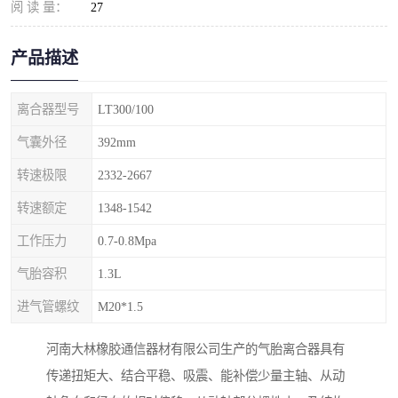
阅 读 量：
27
产品描述
离合器型号
LT300/100
气囊外径
392mm
转速极限
2332-2667
转速额定
1348-1542
工作压力
0.7-0.8Mpa
气胎容积
1.3L
进气管螺纹
M20*1.5
河南大林橡胶通信器材有限公司生产的气胎离合器具有
传递扭矩大、结合平稳、吸震、能补偿少量主轴、从动