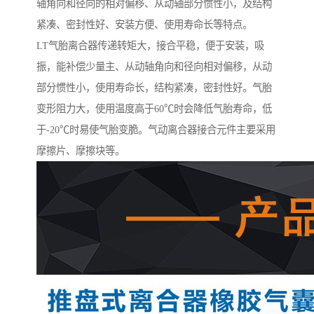
轴角向和径向的相对偏移、从动轴部分惯性小，及结构
紧凑、密封性好、安装方便、使用寿命长等特点。
LT气胎离合器传递转矩大，接合平稳，便于安装，吸
振，能补偿少量主、从动轴角向和径向相对偏移，从动
部分惯性小，使用寿命长，结构紧凑，密封性好。气胎
变形阻力大，使用温度高于60℃时会降低气胎寿命，低
于-20℃时易使气胎变脆。气动离合器接合元件主要采用
摩擦片、摩擦块等。