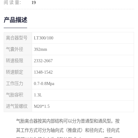
阅 读 量：
19
产品描述
离合器型号
LT300/100
气囊外径
392mm
转速极限
2332-2667
转速额定
1348-1542
工作压力
0.7-0.8Mpa
气胎容积
1.3L
进气管螺纹
M20*1.5
气胎离合器按其内部结构可以分为普通型和通风型。按
其工作方式可分为轴向式（推盘式）和径向式；径向式