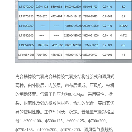
离合器橡胶气囊离合器橡胶气囊按结构分胎式和通风式
两种，由外胶层，内胶层，帘布层组成。压风机、钻机
的制动装置。气囊工作压力为0.75Mpa。采用弹性、撕
裂、耐磨性及强的橡胶原材料，合理的配合。突出其优
异的使用性能。工作时间长，稳定。普通型气囊规格型
号：ф300×100、ф500×125、ф600×125、ф700×200、
ф770×135、ф1000×200、ф1070×200、通风型气囊规格