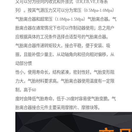
又可以分为径向内收式和外涨式（ER,EB,VE,E等系
列）。按其气源压力又可以分为常压（0.5Mpa-1.0Mpa）
气胎离合器和超常压（1.0Mpa-1.5Mpa）气胎离合器。气
胎离合器在通常情况下也可以作制动器使用；总之用户
应根据具体的工况条件选择合适型号的气胎离合器。
气胎离合器传递转矩较大，接合平稳，便于安装、吸
振，且能补偿少量主、从动轴角向和径向相对偏移，从
动部分惯
性小，使用寿命长，结构紧凑，密封性好。气胎变形阻
力大，气胎材料要求高。气胎离合器使用温度有一定限
制，高于60
度时会降低气胎寿命，低于-20度时容易使气胎变脆。气
胎离合器接合元件主要采用摩擦片、摩擦块等。