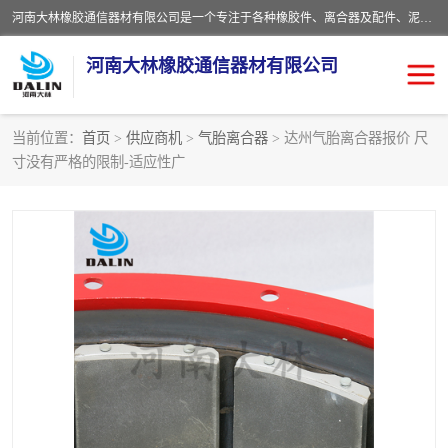
河南大林橡胶通信器材有限公司是一个专注于各种橡胶件、离合器及配件、泥浆泵及配件等产品设计制造和加工的企业。产品应用于矿山、冶金、石油、钢铁、化工、水泥、船舶、造纸、通用机械等各种大功率机械传动或制动装置。
河南大林橡胶通信器材有限公司
当前位置：
首页
>
供应商机
>
气胎离合器
> 达州气胎离合器报价 尺
寸没有严格的限制-适应性广
推盘离合器
通风离合器
VC离合器
矿山离合器
PO隔膜离合器
气胎离合器
泥浆泵空气包胶囊
气动元件
DY隔膜式离合器
CB离合器
KB离合器
实芯轮胎