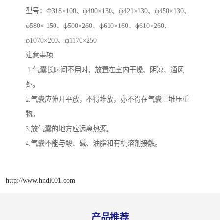
型号：Ф318×100、ф400×130、ф421×130、ф450×130、
ф580× 150、ф500×260、ф610×160、ф610×260、
ф1070×200、ф1170×250
注意事项
1.气囊长时间不用时，放置在室内干燥、阴凉、通风
处。
2.气囊应伸开平放，不得堆放，亦不得在气囊上堆压重
物。
3.放气囊的地方应远离热源。
4.气囊不能与酸、碱、油脂和有机溶剂接触。
http://www.hndl001.com
产品推荐