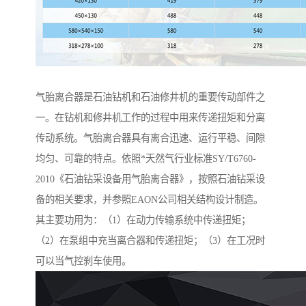
气胎离合器是石油钻机和石油修井机的重要传动部件之
一。在钻机和修井机工作的过程中用来传递扭矩和分离
传动系统。气胎离合器具有离合迅速、运行平稳、间隙
均匀、可靠的特点。依照*天然气行业标准SY/T6760-
2010《石油钻采设备用气胎离合器》，按照石油钻采设
备的相关要求，并参照EAON公司相关结构设计制造。
其主要功用为：（1）在动力传输系统中传递扭矩；
（2）在泵组中充当离合器和传递扭矩；（3）在工况时
可以当气控刹车使用。