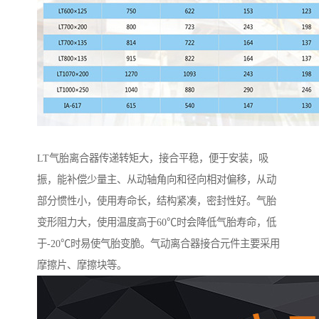
LT气胎离合器传递转矩大，接合平稳，便于安装，吸
振，能补偿少量主、从动轴角向和径向相对偏移，从动
部分惯性小，使用寿命长，结构紧凑，密封性好。气胎
变形阻力大，使用温度高于60℃时会降低气胎寿命，低
于-20℃时易使气胎变脆。气动离合器接合元件主要采用
摩擦片、摩擦块等。