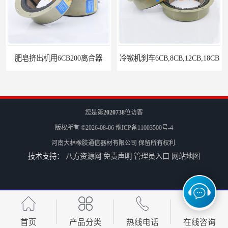
肥皂挤出机用6CB200离合器
冷镦机刹车6CB,8CB,12CB,18CB
您是第
2020738
位访客
版权所有 ©2026-08-06
豫ICP备11003500号-4
河南大林橡胶通信器材有限公司
保留所有权利.
技术支持：
八方资源网
免责声明
管理员入口
网站地图
Airflex同等6CB200离合器
冷镦机电机用小型8CB250离合器制动器刹车
首页
产品分类
热线电话
在线咨询