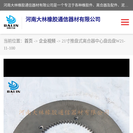
河南大林橡胶通信器材有限公司是一个专注于各种橡胶件、离合器及配件、泥浆泵及配件等产品设计制造和加工的企业。产品应用于矿山、冶金、石油、钢铁、化工、水泥、船舶、造纸、通用机械等各种大功率机械传动或制动装置。
河南大林橡胶通信器材有限公司
当前位置：
首页
->
企业视频
-> 21寸推盘式离合器中心盘齿盘W21-
11-100
推盘离合器
通风离合器
VC离合器
矿山离合器
PO隔膜离合器
气胎离合器
泥浆泵空气包胶囊
气动元件
DY隔膜式离合器
CB离合器
KB离合器
实芯轮胎