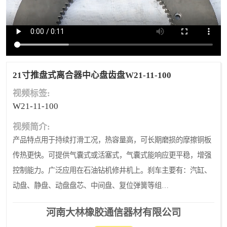
PTO离合器
联轴器
橡胶件
液力端配件
21寸推盘式离合器中心盘齿盘W21-11-100
视频标签:
W21-11-100
视频简介:
产品特点用于持续打滑工况，热容量高，可长期磨损的摩擦铜板
传热更快。可提供气囊式或活塞式，气囊式能响应更平稳，增强
控制能力。广泛应用在石油钻机修井机上。刹车主要有：汽缸、
动盘、静盘、动盘盘芯、中间盘、复位弹簧等组
成。,20220718_aff271a71fcf0b44_369937027166_mp4_264_hd_taobao
河南大林橡胶通信器材有限公司