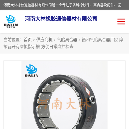
河南大林橡胶通信器材有限公司是一个专注于各种橡胶件、离合器及配件、泥浆泵及配件等产品设计制造和加工的企业。产品应用于矿山、冶金、石油、钢铁、化工、水泥、船舶、造纸、通用机械等各种大功率机械传动或制动装置。
河南大林橡胶通信器材有限公司
当前位置：
首页
>
供应商机
>
气胎离合器
> 衢州气胎离合器厂家 摩
擦瓦开有磨损指示槽-方便日常磨损检查
推盘离合器
通风离合器
VC离合器
矿山离合器
PO隔膜离合器
气胎离合器
泥浆泵空气包胶囊
气动元件
DY隔膜式离合器
CB离合器
KB离合器
实芯轮胎