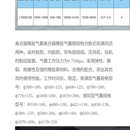
离合器橡胶气囊离合器橡胶气囊按结构分胎式和通风式
两种，由外胶层，内胶层，帘布层组成。压风机、钻机
的制动装置。气囊工作压力为0.75Mpa。采用弹性、撕
裂、耐磨性及强的橡胶原材料，合理的配合。突出其优
异的使用性能。工作时间长，稳定。普通型气囊规格型
号：ф300×100、ф500×125、ф600×125、ф700×200、
ф770×135、ф1000×200、ф1070×200、通风型气囊规格
型号：Ф318×100、ф400×130、ф421×130、ф450×130、
ф580× 150、ф500×260、ф610×160、ф610×260、
ф1070×200、ф1170×250