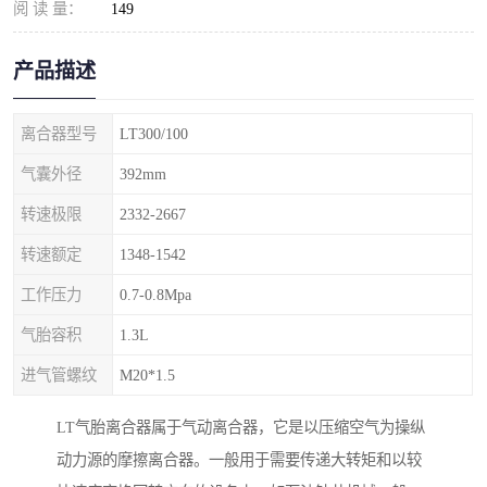
阅 读 量：
149
产品描述
离合器型号
LT300/100
气囊外径
392mm
转速极限
2332-2667
转速额定
1348-1542
工作压力
0.7-0.8Mpa
气胎容积
1.3L
进气管螺纹
M20*1.5
LT气胎离合器属于气动离合器，它是以压缩空气为操纵
动力源的摩擦离合器。一般用于需要传递大转矩和以较