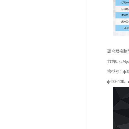
离合器橡胶
力为0.7
格型号：ф300
ф400×130、