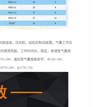
布层组成。压风机、钻机的制动装置。气囊工作压
优异的使用性能。工作时间长，稳定。普通型气囊规
0、ф1070×200、通风型气囊规格型号：Ф318×100、
1070×200、ф1170×250