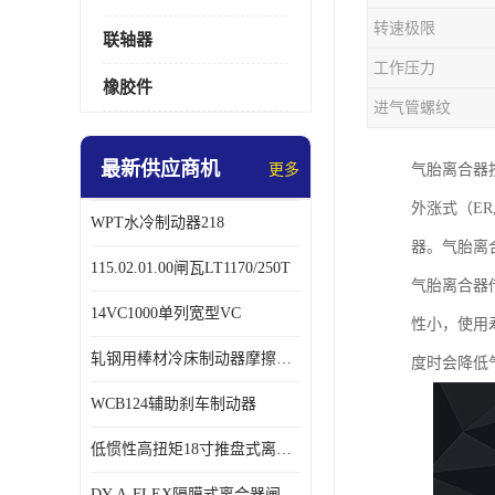
转速极限
联轴器
工作压力
橡胶件
进气管螺纹
最新供应商机
更多
气胎离合器
外涨式（ER,
WPT水冷制动器218
器。气胎离
115.02.01.00闸瓦LT1170/250T
气胎离合器
14VC1000单列宽型VC
性小，使用
轧钢用棒材冷床制动器摩擦片218
度时会降低
WCB124辅助刹车制动器
低惯性高扭矩18寸推盘式离合器中心盘齿盘W18-11-101
DY-A-FLEX隔膜式离合器闸瓦总成7015125A