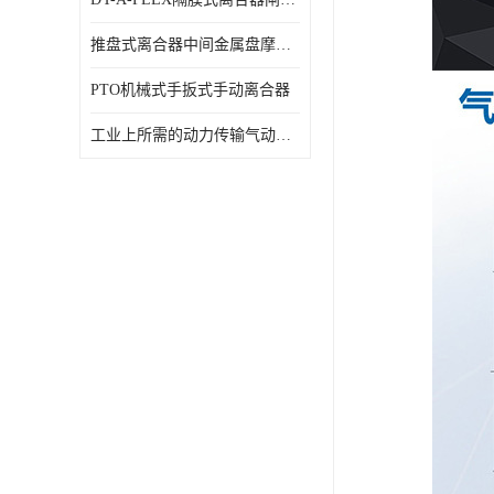
推盘式离合器中间金属盘摩擦盘18寸
PTO机械式手扳式手动离合器
工业上所需的动力传输气动离合器WCB424