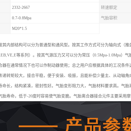
2332-2667
转速额定
0.7-0.8Mpa
气胎容积
M20*1.5
按其内部结构可以分为普通型和通风型。按其工作方式可分为轴向式（推
EB,VE,E等系列）。按其气源压力又可以分为常压（0.5Mpa-1.0Mpa）气
合器在通常情况下也可以作制动器使用；总之用户应根据具体的工况条件
传递转矩较大，接合平稳，便于安装、吸振，且能补偿少量主、从动轴角
寿命长，结构紧凑，密封性好。气胎变形阻力大，气胎材料要求高。气胎离
气胎寿命，低于-20度时容易使气胎变脆。气胎离合器接合元件主要采用