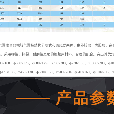
气囊离合器橡胶气囊按结构分胎式和通风式两种，由外胶层，内胶层，帘
5Mpa。采用弹性、撕裂、耐磨性及强的橡胶原材料，合理的配合。突出其
×100、ф500×125、ф600×125、ф700×200、ф770×135、ф1000×20
ф421×130、ф450×130、ф580× 150、ф500×260、ф610×160、ф610×260、ф