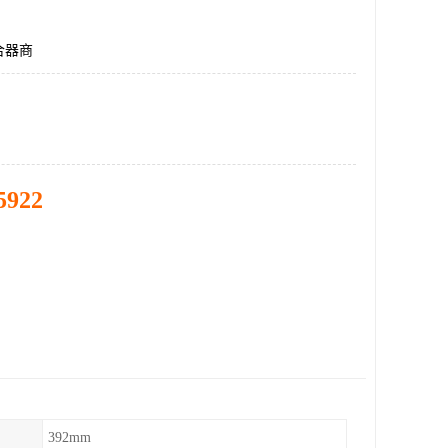
合器商
5922
392mm