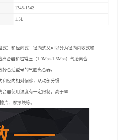
1348-1542
1.3L
盘式）和径向式；径向式又可以分为径向内收式和
胎离合器和超常压（1.0Mpa-1.5Mpa）气胎离合
选择合适型号的气胎离合器。
向和径向相对偏移，从动部分惯
合器使用温度有一定限制，高于60
摩擦片、摩擦块等。