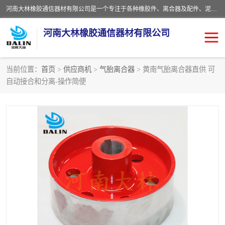
河南大林橡胶通信器材有限公司是一个专注于各种橡胶件、离合器及配件、泥浆泵及配件等产品设计制造和加工的企业。产品应用于矿山、冶金、石油、钢铁、化工、水泥、船舶、造纸、通用机械等各种大功率机械传动或制动装置。
河南大林橡胶通信器材有限公司
当前位置：
首页
>
供应商机
>
气胎离合器
> 黄南气胎离合器直供 可
自动接合和分离-操作简便
推盘离合器
通风离合器
VC离合器
矿山离合器
PO隔膜离合器
气胎离合器
泥浆泵空气包胶囊
气动元件
DY隔膜式离合器
CB离合器
KB离合器
实芯轮胎