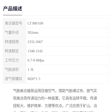
产品描述
离合器型号
LT300/100
气囊外径
392mm
转速极限
2332-2667
转速额定
1348-1542
工作压力
0.7-0.8Mpa
气胎容积
1.3L
进气管螺纹
M20*1.5
气胎离合器是运用压缩空气，借助气胎通过充、放气实
现离合而传递动力的一种装置，它具有运转平稳、传递
扭矩大、维护简单、方便等优点。广泛应用于矿山、冶