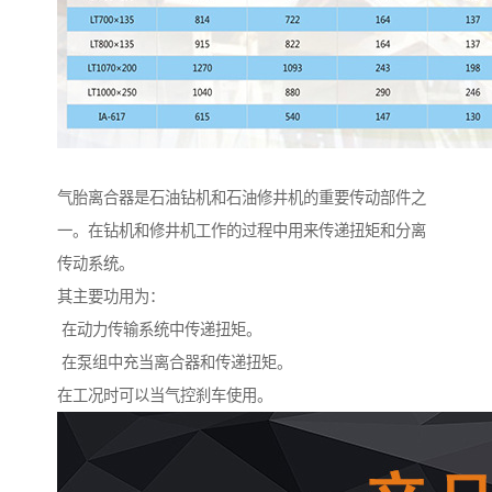
气胎离合器是石油钻机和石油修井机的重要传动部件之
一。在钻机和修井机工作的过程中用来传递扭矩和分离
传动系统。
其主要功用为：
在动力传输系统中传递扭矩。
在泵组中充当离合器和传递扭矩。
在工况时可以当气控刹车使用。