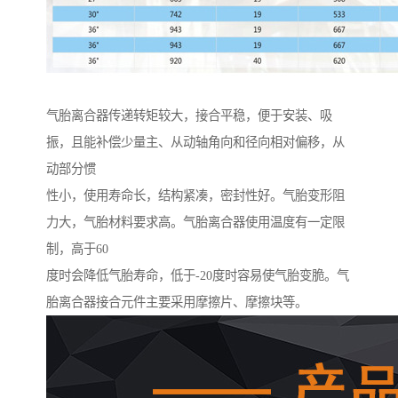
气胎离合器传递转矩较大，接合平稳，便于安装、吸
振，且能补偿少量主、从动轴角向和径向相对偏移，从
动部分惯
性小，使用寿命长，结构紧凑，密封性好。气胎变形阻
力大，气胎材料要求高。气胎离合器使用温度有一定限
制，高于60
度时会降低气胎寿命，低于-20度时容易使气胎变脆。气
胎离合器接合元件主要采用摩擦片、摩擦块等。