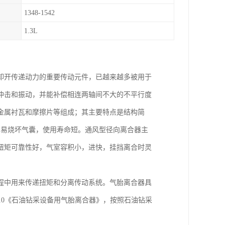
1348-1542
1.3L
卸开传递动力的重要传动元件，已越来越多被用于
冲击和振动，并能补偿相连两轴间不大的不平行度
金属衬瓦和摩擦片等组成；其主要特点是结构简
，易烧坏气囊，使用寿命短。通风型径向离合器主
扭矩可靠性好，气室容积小，进快，挂挡离合时灵
程中用来传递扭矩和分离传动系统。气胎离合器具
2010《石油钻采设备用气胎离合器》，按照石油钻采