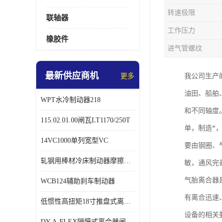
转速极限
联轴器
工作压力
橡胶件
进气管螺纹
最新供应商机
更多
我公司生产
油田、船舶
WPT水冷制动器218
和不同轴度
115.02.01.00闸瓦LT1170/250T
单，制造*
14VC1000单列宽型VC
要由钢圈、
轧钢用棒材冷床制动器摩擦片218
敏，通风完
气胎离合器
WCB124辅助刹车制动器
有离合迅速、
低惯性高扭矩18寸推盘式离合器中心盘齿盘W18-11-101
设备的相关
DY-A-FLEX隔膜式离合器闸瓦总成7015125A