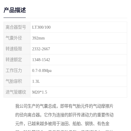
产品描述
离合器型号
LT300/100
气囊外径
392mm
转速极限
2332-2667
转速额定
1348-1542
工作压力
0.7-0.8Mpa
气胎容积
1.3L
进气管螺纹
M20*1.5
我公司生产的气囊总成，即带有气胎元件的气动摩擦片
的径向离合器。它作为连接的卸开传递动力的重要传动
元件，已越来越多被用于油田、船舶、钢铁、有色金