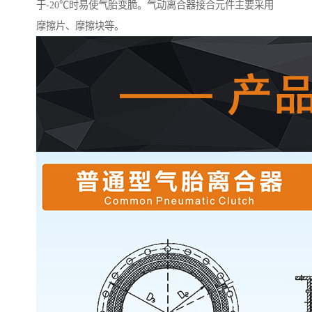
于-20℃时易使气胎变脆。气动离合器接合元件主要采用
摩擦片、摩擦块等。