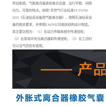
传动系统。气胎离合器具有离合迅速、运行平稳、间隙
均匀、可靠的特点。依照*天然气行业标准SY/T6760-
2010《石油钻采设备用气胎离合器》，按照石油钻采设
备的相关要求，并参照EAON公司相关结构设计制造。
其主要功用为：（1）在动力传输系统中传递扭矩；
（2）在泵组中充当离合器和传递扭矩；（3）在工况时
可以当气控刹车使用。