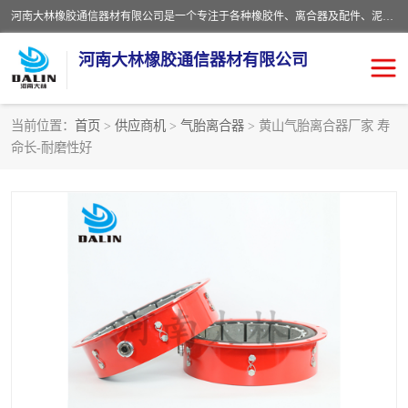
河南大林橡胶通信器材有限公司是一个专注于各种橡胶件、离合器及配件、泥浆泵及配件等产品设计制造和加工的企业。产品应用于矿山、冶金、石油、钢铁、化工、水泥、船舶、造纸、通用机械等各种大功率机械传动或制动装置。
河南大林橡胶通信器材有限公司
当前位置：
首页
>
供应商机
>
气胎离合器
> 黄山气胎离合器厂家 寿
命长-耐磨性好
推盘离合器
通风离合器
VC离合器
矿山离合器
PO隔膜离合器
气胎离合器
泥浆泵空气包胶囊
气动元件
DY隔膜式离合器
CB离合器
KB离合器
实芯轮胎